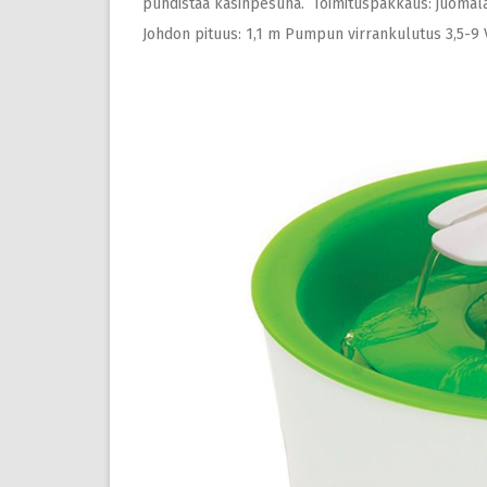
puhdistaa käsinpesuna. Toimituspakkaus: juomalähd
Johdon pituus: 1,1 m Pumpun virrankulutus 3,5-9 