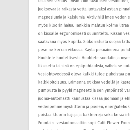
tasainen virtaus. Toisin kuin tavallisen vesikulhot
juoksevaa ja raikasta vettä juotavaksi astian pin
magnesiumia ja kalsiumia. Aktiivihiili imee veden 
myös kloorin hajua. Tankkiin mahtuu kolme litraa 
on kissalle ergonomisesti suunniteltu. Kissan vesia
saatavana myös kupilla. Silikonialusta suojaa latti
pese ne kerran viikossa. Käytä pesuaineena puhdist
Huuhtele huolellisesti. Huuhtele suodatin ja myös
likaiselta tai sinä on epäpuhtauksia, vaihda se uu
Vesijohtovedessä oleva kalkki tulee puhdistaa p
kalkkipitoisuus. Laimenna etikkaa vedellä ja kaste
pumpusta ja pyyhi magneetti ja sen ympäristö varo
juoma-automaatti kannustaa kissaa juomaan ja ehkä
vedenpehmennysfiltterin ja pienen, energiatehok
poistaa kloorin hajuja ja bakteereja sekä kerää ir
Fountain -vesiautomaattiin sopii Catit Flower Foun