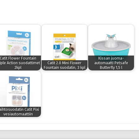
Catit Flower Fountain
Kissan juoma-
iple Action suodattimet
Catit 2.0 Mini Flower
automaatti Petsafe
2kpl
Fountain suodatin, 3 kpl
Butterfly 1,5 l
aihtosuodatin Catit Pixi
vesiautomaattiin