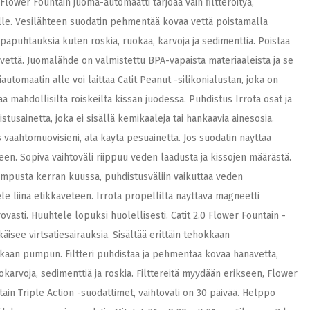
, Flower Fountain juoma-automaatti tarjoaa vain filtteröityä,
nalle. Vesilähteen suodatin pehmentää kovaa vettä poistamalla
epäpuhtauksia kuten roskia, ruokaa, karvoja ja sedimenttiä. Poistaa
vettä. Juomalähde on valmistettu BPA-vapaista materiaaleista ja se
utomaatin alle voi laittaa Catit Peanut -silikonialustan, joka on
aa mahdollisilta roiskeilta kissan juodessa. Puhdistus Irrota osat ja
usainetta, joka ei sisällä kemikaaleja tai hankaavia ainesosia.
 vaahtomuovisieni, älä käytä pesuainetta. Jos suodatin näyttää
teen. Sopiva vaihtoväli riippuu veden laadusta ja kissojen määrästä.
umpusta kerran kuussa, puhdistusväliin vaikuttaa veden
le liina etikkaveteen. Irrota propellilta näyttävä magneetti
vasti. Huuhtele lopuksi huolellisesti. Catit 2.0 Flower Fountain -
isee virtsatiesairauksia. Sisältää erittäin tehokkaan
kaan pumpun. Filtteri puhdistaa ja pehmentää kovaa hanavettä,
tokarvoja, sedimenttiä ja roskia. Filttereitä myydään erikseen, Flower
tain Triple Action -suodattimet, vaihtoväli on 30 päivää. Helppo