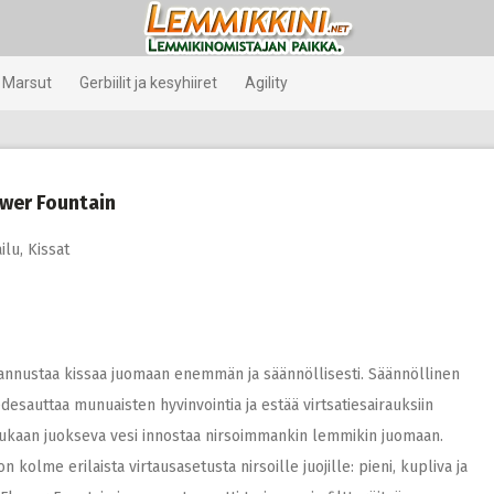
Marsut
Gerbiilit ja kesyhiiret
Agility
ower Fountain
ilu
,
Kissat
 kannustaa kissaa juomaan enemmän ja säännöllisesti. Säännöllinen
desauttaa munuaisten hyvinvointia ja estää virtsatiesairauksiin
ukaan juokseva vesi innostaa nirsoimmankin lemmikin juomaan.
 kolme erilaista virtausasetusta nirsoille juojille: pieni, kupliva ja