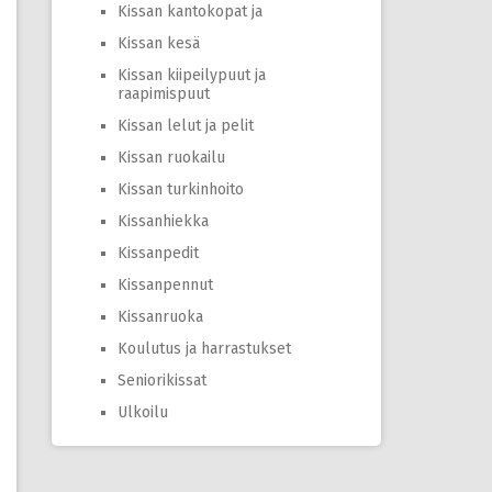
Kissan kantokopat ja
Kissan kesä
Kissan kiipeilypuut ja
raapimispuut
Kissan lelut ja pelit
Kissan ruokailu
Kissan turkinhoito
Kissanhiekka
Kissanpedit
Kissanpennut
Kissanruoka
Koulutus ja harrastukset
Seniorikissat
Ulkoilu