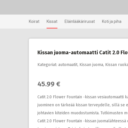
Skip
to
content
Koirat
Kissat
Eläinlääkäriruoat
Koti ja piha
Kissan juoma-automaatti Catit 2.0 Fl
Kategoriat:
automaatit
,
Kissan juoma
,
Kissan ruoka
45.99 €
Catit 2.0 Flower Fountain -kissan vesiautomaatti
juominen on tärkeää kissan terveydelle, sillä se e
johtavien kiteiden muodostumista. Tutkimusten m
Catit 2.0 Flower Fountain -kissan juomalähteessä on