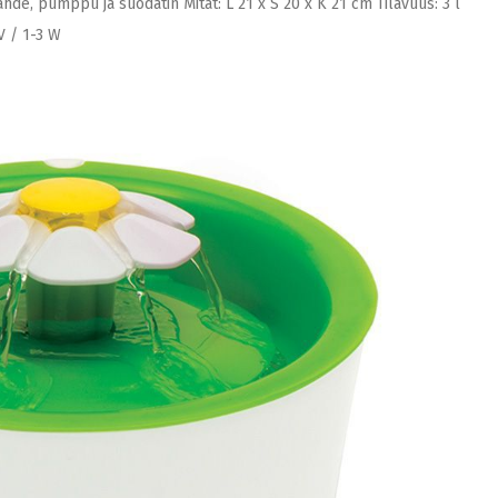
e, pumppu ja suodatin Mitat: L 21 x S 20 x K 21 cm Tilavuus: 3 l
V / 1-3 W