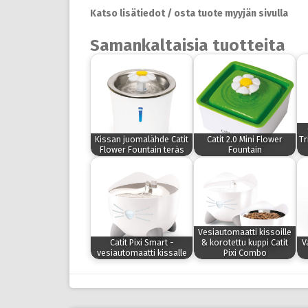
Katso lisätiedot / osta tuote myyjän sivulla
Samankaltaisia tuotteita
Kissan juomalähde Catit
Catit 2.0 Mini Flower
Tr
Flower Fountain teräs
Fountain
Vesiautomaatti kissoille
Catit Pixi Smart -
& korotettu kuppi Catit
V
vesiautomaatti kissalle
Pixi Combo