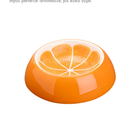
myös pienelle lemmikille, jos koko sopii.