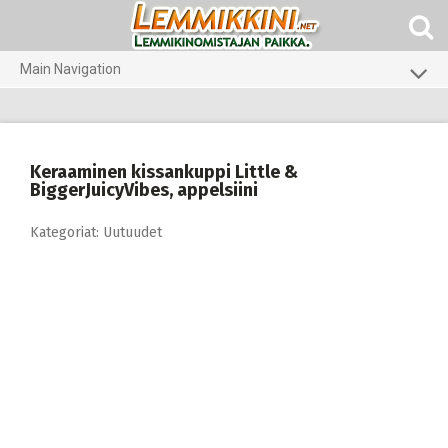
Skip
to
content
Main Navigation
Koirat
Kissat
Keraaminen kissankuppi Little &
Pieneläimet
BiggerJuicyVibes, appelsiini
Kategoriat:
Uutuudet