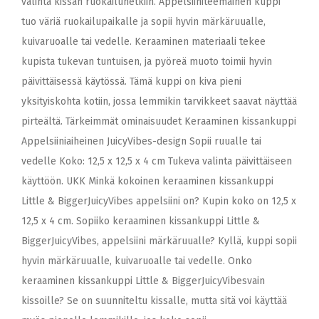
valinta kissan ruokailuhetkiin. Appelsiiniteemainen kuppi
tuo väriä ruokailupaikalle ja sopii hyvin märkäruualle,
kuivaruoalle tai vedelle. Keraaminen materiaali tekee
kupista tukevan tuntuisen, ja pyöreä muoto toimii hyvin
päivittäisessä käytössä. Tämä kuppi on kiva pieni
yksityiskohta kotiin, jossa lemmikin tarvikkeet saavat näyttää
pirteältä. Tärkeimmät ominaisuudet Keraaminen kissankuppi
Appelsiiniaiheinen JuicyVibes-design Sopii ruualle tai
vedelle Koko: 12,5 x 12,5 x 4 cm Tukeva valinta päivittäiseen
käyttöön. UKK Minkä kokoinen keraaminen kissankuppi
Little & BiggerJuicyVibes appelsiini on? Kupin koko on 12,5 x
12,5 x 4 cm. Sopiiko keraaminen kissankuppi Little &
BiggerJuicyVibes, appelsiini märkäruualle? Kyllä, kuppi sopii
hyvin märkäruualle, kuivaruoalle tai vedelle. Onko
keraaminen kissankuppi Little & BiggerJuicyVibesvain
kissoille? Se on suunniteltu kissalle, mutta sitä voi käyttää