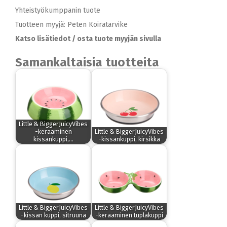
Yhteistyökumppanin tuote
Tuotteen myyjä: Peten Koiratarvike
Katso lisätiedot / osta tuote myyjän sivulla
Samankaltaisia tuotteita
Little & BiggerJuicyVibes
-keraaminen
Little & BiggerJuicyVibes
kissankuppi,…
-kissankuppi, kirsikka
Little & BiggerJuicyVibes
Little & BiggerJuicyVibes
-kissan kuppi, sitruuna
-keraaminen tuplakuppi