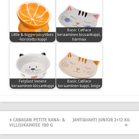
Basic CatFace
Little & BiggerJuicyVibes
keraaminen kissankuppi,
-korotettu kuppi
harmaa
Ferplast Venere
Basic CatFace
keraaminen kissankuppi
keraaminen kuppi, beige
Post
CANAGAN PETITE KANA- &
JAHTI&VAHTI JUNIOR 2×12 KG
VILLISIKAPATEE 100 G
navigation