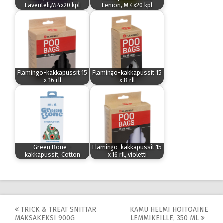
Laventeli,M 4x20 kpl
Lemon, M 4x20 kpl
Flamingo-kakkapussit 15
Flamingo-kakkapussit 15
x 16 rll
x 8 rll
Green Bone -
Flamingo-kakkapussit 15
kakkapussit, Cotton
x 16 rll, violetti
Post
TRICK & TREAT SNITTAR
KAMU HELMI HOITOAINE
MAKSAKEKSI 900G
LEMMIKEILLE, 350 ML