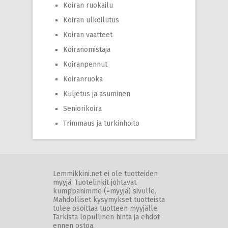
Koiran ruokailu
Koiran ulkoilutus
Koiran vaatteet
Koiranomistaja
Koiranpennut
Koiranruoka
Kuljetus ja asuminen
Seniorikoira
Trimmaus ja turkinhoito
Lemmikkini.net ei ole tuotteiden
myyjä. Tuotelinkit johtavat
kumppanimme (=myyjä) sivulle.
Mahdolliset kysymykset tuotteista
tulee osoittaa tuotteen myyjälle.
Tarkista lopullinen hinta ja ehdot
ennen ostoa.