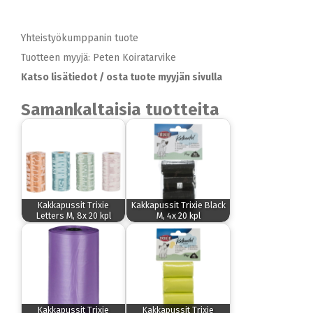
Yhteistyökumppanin tuote
Tuotteen myyjä: Peten Koiratarvike
Katso lisätiedot / osta tuote myyjän sivulla
Samankaltaisia tuotteita
Kakkapussit Trixie
Kakkapussit Trixie Black
Letters M, 8x 20 kpl
M, 4x 20 kpl
Kakkapussit Trixie
Kakkapussit Trixie