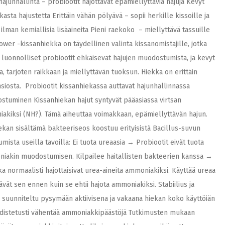
unhallinta – probiootit hajottavat epämiellyttäviä hajuja Kevyt
asta hajustetta Erittäin vähän pölyävä – sopii herkille kissoille ja
ilman kemiallisia lisäaineita Pieni raekoko – miellyttävä tassuille
wer -kissanhiekka on täydellinen valinta kissanomistajille, jotka
n luonnolliset probiootit ehkäisevät hajujen muodostumista, ja kevyt
 tarjoten raikkaan ja miellyttävän tuoksun. Hiekka on erittäin
ansiosta. Probiootit kissanhiekassa auttavat hajunhallinnassa
stuminen Kissanhiekan hajut syntyvät pääasiassa virtsan
iakiksi (NH?). Tämä aiheuttaa voimakkaan, epämiellyttävän hajun.
ekan sisältämä bakteeriseos koostuu erityisistä Bacillus-suvun
ista useilla tavoilla: Ei tuota ureaasia → Probiootit eivät tuota
moniakin muodostumisen. Kilpailee haitallisten bakteerien kanssa →
tka normaalisti hajottaisivat urea-aineita ammoniakiksi. Käyttää ureaa
vät sen ennen kuin se ehtii hajota ammoniakiksi. Stabiilius ja
 suunniteltu pysymään aktiivisena ja vakaana hiekan koko käyttöiän
Todistetusti vähentää ammoniakkipäästöjä Tutkimusten mukaan