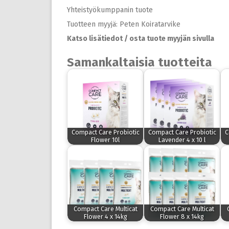
Yhteistyökumppanin tuote
Tuotteen myyjä: Peten Koiratarvike
Katso lisätiedot / osta tuote myyjän sivulla
Samankaltaisia tuotteita
Compact Care Probiotic
Compact Care Probiotic
C
Flower 10l
Lavender 4 x 10 l
Compact Care Multicat
Compact Care Multicat
Flower 4 x 14kg
Flower 8 x 14kg