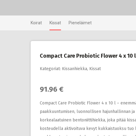
Skip
to
content
Koirat
Kissat
Pieneläimet
Compact Care Probiotic Flower 4 x 10 l
Kategoriat:
Kissanhiekka
,
Kissat
91.96 €
Compact Care Probiotic Flower 4 x 10 l – enemmä
paakkuuntumisen, luonnollisen hajunhallinnan ja
korkealaatuinen bentoniittihiekka, joka pitää kis
kosteudella aktivoituva kevyt kukkaistuoksu tuo k