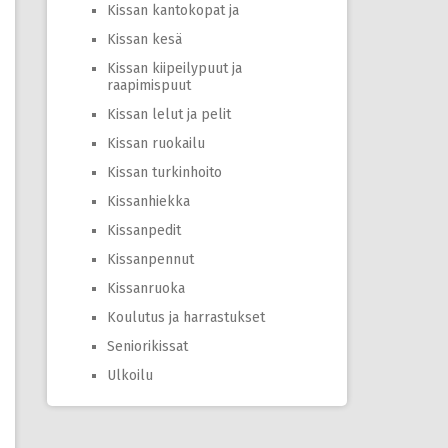
Kissan kantokopat ja
Kissan kesä
Kissan kiipeilypuut ja
raapimispuut
Kissan lelut ja pelit
Kissan ruokailu
Kissan turkinhoito
Kissanhiekka
Kissanpedit
Kissanpennut
Kissanruoka
Koulutus ja harrastukset
Seniorikissat
Ulkoilu