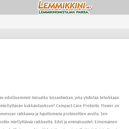
n edullisemmin! Haluatko kissanhiekan, joka yhdistää tehokkaan
 miellyttävän kukkaistuoksun? Compact Care Probiotic Flower on
sanvessan raikkaana ja hajuttomana probioottien avulla. Sen
otiin miellyttävää raikkautta. Edut ja ominaisuudet: Erinomainen