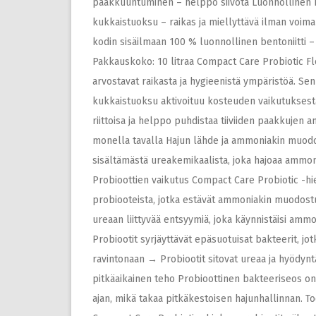
paakkuuntuminen – helppo siivota Luonnollinen haj
kukkaistuoksu – raikas ja miellyttävä ilman voimak
kodin sisäilmaan 100 % luonnollinen bentoniitti – 
Pakkauskoko: 10 litraa Compact Care Probiotic Flo
arvostavat raikasta ja hygieenistä ympäristöä. Se
kukkaistuoksu aktivoituu kosteuden vaikutuksesta,
riittoisa ja helppo puhdistaa tiiviiden paakkujen 
monella tavalla Hajun lähde ja ammoniakin muodo
sisältämästä ureakemikaalista, joka hajoaa ammon
Probioottien vaikutus Compact Care Probiotic -hi
probiooteista, jotka estävät ammoniakin muodostum
ureaan liittyvää entsyymiä, joka käynnistäisi am
Probiootit syrjäyttävät epäsuotuisat bakteerit, jo
ravintonaan → Probiootit sitovat ureaa ja hyödyntä
pitkäaikainen teho Probioottinen bakteeriseos on
ajan, mikä takaa pitkäkestoisen hajunhallinnan. 