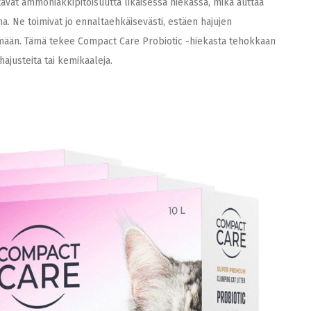
ävät ammoniakkipitoisuutta likaisessa hiekassa, mikä auttaa
. Ne toimivat jo ennaltaehkäisevästi, estäen hajujen
ään. Tämä tekee Compact Care Probiotic -hiekasta tehokkaan
ajusteita tai kemikaaleja.