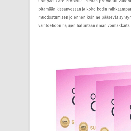
Compact Care Probiotic -hiekan probiootit vähent
pitämään kissanvessan ja koko kodin raikkaampana
muodostumisen jo ennen kuin ne pääsevät syntym
vaihtoehdon hajujen hallintaan ilman voimakkaita h