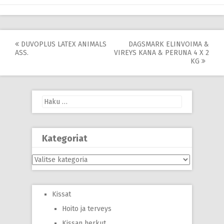
Post
DUVOPLUS LATEX ANIMALS
DAGSMARK ELINVOIMA &
ASS.
VIREYS KANA & PERUNA 4 X 2
navigation
KG
Haku:
Kategoriat
Kategoriat
Kissat
Hoito ja terveys
Kissan herkut