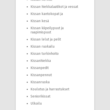
Kissan hiekkalaatikot ja vessat
Kissan kantokopat ja
Kissan kesä
Kissan kiipeilypuut ja
raapimispuut
Kissan lelut ja pelit
Kissan ruokailu
Kissan turkinhoito
Kissanhiekka
Kissanpedit
Kissanpennut
Kissanruoka
Koulutus ja harrastukset
Seniorikissat
Ulkoilu