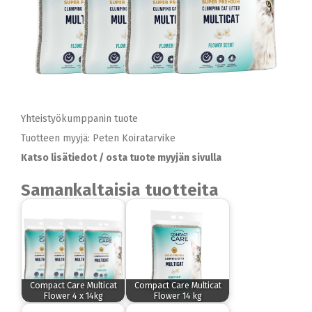
Yhteistyökumppanin tuote
Tuotteen myyjä: Peten Koiratarvike
Katso lisätiedot / osta tuote myyjän sivulla
Samankaltaisia tuotteita
Compact Care Multicat
Compact Care Multicat
Flower 4 x 14kg
Flower 14 kg