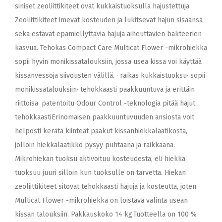
siniset zeoliittikiteet ovat kukkaistuoksulla hajustettuja.
Zeoliittikiteet imevät kosteuden ja lukitsevat hajun sisäänsä
sekä estävät epämiellyttäviä hajuja aiheuttavien bakteerien
kasvua. Tehokas Compact Care Multicat Flower -mikrohiekka
sopii hyvin monikissatalouksiin, jossa usea kissa voi käyttää
kissanvessoja siivousten välillä. · raikas kukkaistuoksu· sopii
monikissatalouksiin· tehokkaasti paakkuuntuva ja erittäin
riittoisa· patentoitu Odour Control -teknologia pitää hajut
tehokkaastiErinomaisen paakkuuntuvuuden ansiosta voit
helposti kerätä kiinteät paakut kissanhiekkalaatikosta,
jolloin hiekkalaatikko pysyy puhtaana ja raikkaana.
Mikrohiekan tuoksu aktivoituu kosteudesta, eli hiekka
tuoksuu juuri silloin kun tuoksulle on tarvetta. Hiekan
zeoliittikiteet sitovat tehokkaasti hajuja ja kosteutta, joten
Multicat Flower -mikrohiekka on loistava valinta usean
kissan talouksiin. Pakkauskoko 14 kg.Tuotteella on 100 %