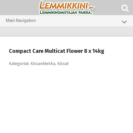
Skip
to
content
Main Navigation
Koirat
Kissat
Compact Care Multicat Flower 8 x 14kg
Pieneläimet
Kategoriat:
Kissanhiekka
,
Kissat