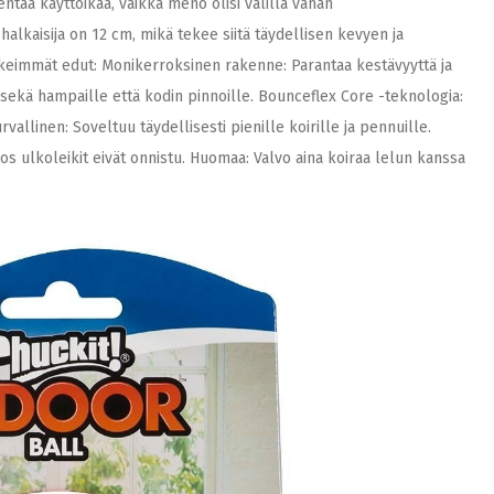
ntää käyttöikää, vaikka meno olisi välillä vähän
alkaisija on 12 cm, mikä tekee siitä täydellisen kevyen ja
ärkeimmät edut: Monikerroksinen rakenne: Parantaa kestävyyttä ja
sekä hampaille että kodin pinnoille. Bounceflex Core -teknologia:
vallinen: Soveltuu täydellisesti pienille koirille ja pennuille.
jos ulkoleikit eivät onnistu. Huomaa: Valvo aina koiraa lelun kanssa