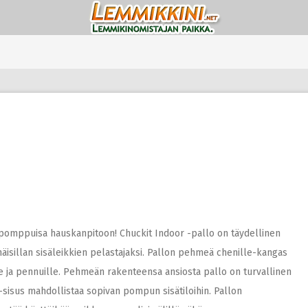
 pomppuisa hauskanpitoon! Chuckit Indoor -pallo on täydellinen
häisillan sisäleikkien pelastajaksi. Pallon pehmeä chenille-kangas
rille ja pennuille. Pehmeän rakenteensa ansiosta pallo on turvallinen
 -sisus mahdollistaa sopivan pompun sisätiloihin. Pallon