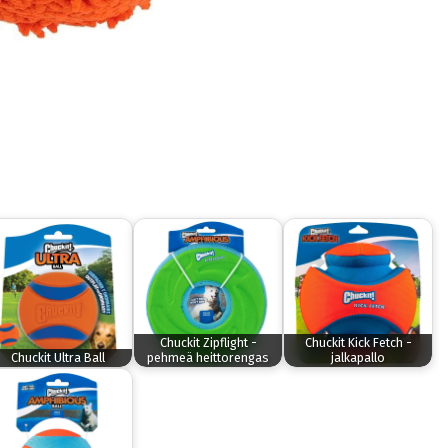
Chuckit Zipflight -
Chuckit Kick Fetch -
Chuckit Ultra Ball
pehmeä heittorengas
jalkapallo