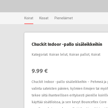
Skip
to
content
Koirat
Kissat
Pieneläimet
Chuckit Indoor -pallo sisäleikkeihin
Kategoriat:
Koiran lelut
,
Koiran pallot
,
Koirat
9.99 €
Chuckit Indoor -pallo sisäleikkeihin – Pehmeä ja
valinta sateisten päivien, kylmien ilmojen tai myö
tekee siitä ihanteellisen erityisesti pienille koi
käyttää sisätiloissa, ja sen kevyt Bounceflex Core