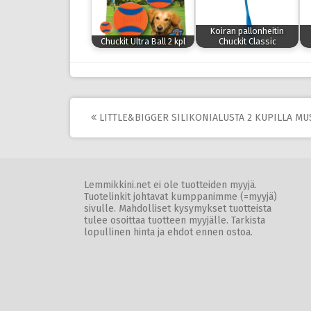
Koiran pallonheitin
Chuckit Ultra Ball 2 kpl
Chuckit Classic
Post
LITTLE&BIGGER SILIKONIALUSTA 2 KUPILLA MU
navigation
Lemmikkini.net ei ole tuotteiden myyjä.
Tuotelinkit johtavat kumppanimme (=myyjä)
sivulle. Mahdolliset kysymykset tuotteista
tulee osoittaa tuotteen myyjälle. Tarkista
lopullinen hinta ja ehdot ennen ostoa.