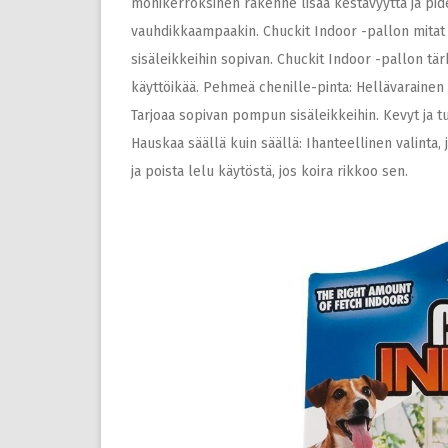
monikerroksinen rakenne lisää kestävyyttä ja pide
vauhdikkaampaakin. Chuckit Indoor -pallon mitat h
sisäleikkeihin sopivan. Chuckit Indoor -pallon t
käyttöikää. Pehmeä chenille-pinta: Hellävarainen 
Tarjoaa sopivan pompun sisäleikkeihin. Kevyt ja tur
Hauskaa säällä kuin säällä: Ihanteellinen valinta, 
ja poista lelu käytöstä, jos koira rikkoo sen.