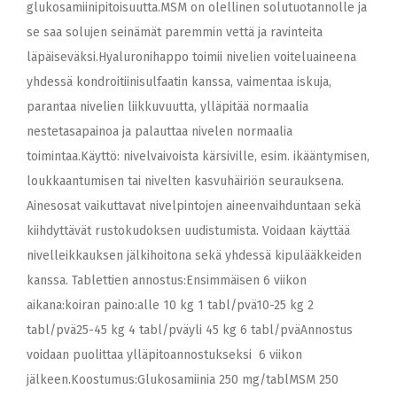
glukosamiinipitoisuutta.MSM on olellinen solutuotannolle ja
se saa solujen seinämät paremmin vettä ja ravinteita
läpäiseväksi.Hyaluronihappo toimii nivelien voiteluaineena
yhdessä kondroitiinisulfaatin kanssa, vaimentaa iskuja,
parantaa nivelien liikkuvuutta, ylläpitää normaalia
nestetasapainoa ja palauttaa nivelen normaalia
toimintaa.Käyttö: nivelvaivoista kärsiville, esim. ikääntymisen,
loukkaantumisen tai nivelten kasvuhäiriön seurauksena.
Ainesosat vaikuttavat nivelpintojen aineenvaihduntaan sekä
kiihdyttävät rustokudoksen uudistumista. Voidaan käyttää
nivelleikkauksen jälkihoitona sekä yhdessä kipulääkkeiden
kanssa. Tablettien annostus:Ensimmäisen 6 viikon
aikana:koiran paino:alle 10 kg 1 tabl/pvä10-25 kg 2
tabl/pvä25-45 kg 4 tabl/pväyli 45 kg 6 tabl/pväAnnostus
voidaan puolittaa ylläpitoannostukseksi 6 viikon
jälkeen.Koostumus:Glukosamiinia 250 mg/tablMSM 250