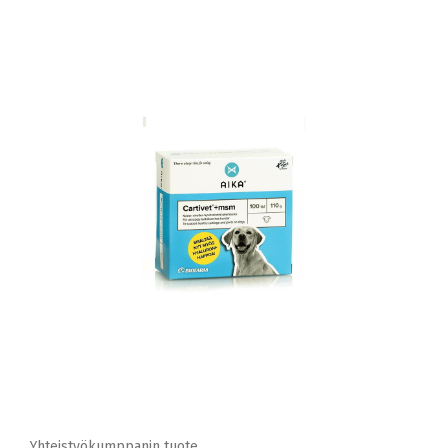
Yhteistyökumppanin tuote