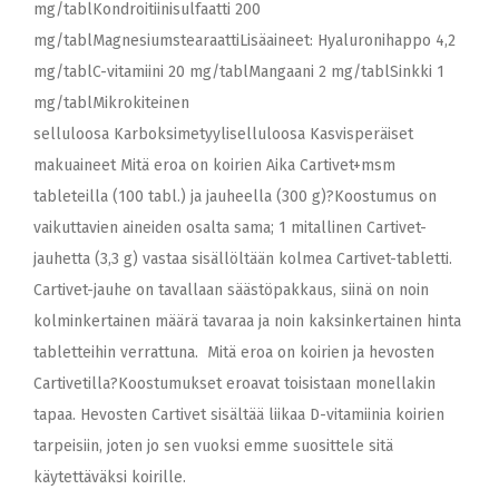
mg/tablKondroitiinisulfaatti 200
mg/tablMagnesiumstearaattiLisäaineet: Hyaluronihappo 4,2
mg/tablC-vitamiini 20 mg/tablMangaani 2 mg/tablSinkki 1
mg/tablMikrokiteinen
selluloosa Karboksimetyyliselluloosa Kasvisperäiset
makuaineet Mitä eroa on koirien Aika Cartivet+msm
tableteilla (100 tabl.) ja jauheella (300 g)?Koostumus on
vaikuttavien aineiden osalta sama; 1 mitallinen Cartivet-
jauhetta (3,3 g) vastaa sisällöltään kolmea Cartivet-tabletti.
Cartivet-jauhe on tavallaan säästöpakkaus, siinä on noin
kolminkertainen määrä tavaraa ja noin kaksinkertainen hinta
tabletteihin verrattuna. Mitä eroa on koirien ja hevosten
Cartivetilla?Koostumukset eroavat toisistaan monellakin
tapaa. Hevosten Cartivet sisältää liikaa D-vitamiinia koirien
tarpeisiin, joten jo sen vuoksi emme suosittele sitä
käytettäväksi koirille.