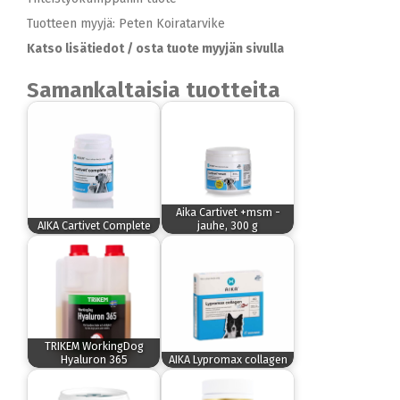
Tuotteen myyjä: Peten Koiratarvike
Katso lisätiedot / osta tuote myyjän sivulla
Samankaltaisia tuotteita
Aika Cartivet +msm -
AIKA Cartivet Complete
jauhe, 300 g
TRIKEM WorkingDog
Hyaluron 365
AIKA Lypromax collagen