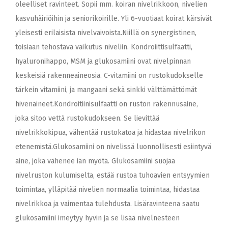
oleelliset ravinteet. Sopii mm. koiran nivelrikkoon, nivelien
kasvuhäiriöihin ja seniorikoirille. Yli 6-vuotiaat koirat kärsivät
yleisesti erilaisista nivelvaivoista.Niillä on synergistinen,
toisiaan tehostava vaikutus niveliin. Kondroiittisulfaatti,
hyaluronihappo, MSM ja glukosamiini ovat nivelpinnan
keskeisiä rakenneaineosia. C-vitamiini on rustokudokselle
tärkein vitamiini, ja mangaani sekä sinkki välttämättömät
hivenaineet.Kondroitiinisulfaatti on ruston rakennusaine,
joka sitoo vettä rustokudokseen. Se lievittää
nivelrikkokipua, vähentää rustokatoa ja hidastaa nivelrikon
etenemistä.Glukosamiini on nivelissä luonnollisesti esiintyvä
aine, joka vähenee iän myötä. Glukosamiini suojaa
nivelruston kulumiselta, estää rustoa tuhoavien entsyymien
toimintaa, ylläpitää nivelien normaalia toimintaa, hidastaa
nivelrikkoa ja vaimentaa tulehdusta. Lisäravinteena saatu
glukosamiini imeytyy hyvin ja se lisää nivelnesteen