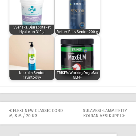
Svenska Djurapoteket
Hyaluron 310 g
Better Pets Senior 200 g
Nutrolin Senior
TRIKEM WorkingDog Max
ravintoöljy
GLM+
Post
FLEXI NEW CLASSIC CORD
SULAVESI-LÄMMITETTY
M, 8 M / 20 KG
KOIRAN VESIKUPPI
navigation