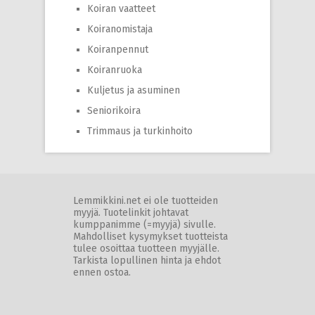
Koiran vaatteet
Koiranomistaja
Koiranpennut
Koiranruoka
Kuljetus ja asuminen
Seniorikoira
Trimmaus ja turkinhoito
Lemmikkini.net ei ole tuotteiden
myyjä. Tuotelinkit johtavat
kumppanimme (=myyjä) sivulle.
Mahdolliset kysymykset tuotteista
tulee osoittaa tuotteen myyjälle.
Tarkista lopullinen hinta ja ehdot
ennen ostoa.