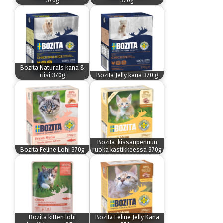
370g
370g
Bozita Naturals kana &
riisi 370g
Bozita Jelly kana 370 g
Bozita-kissanpennun
Bozita Feline Lohi 370g
ruoka kastikkeessa 370g
Bozita kitten lohi
Bozita Feline Jelly Kana