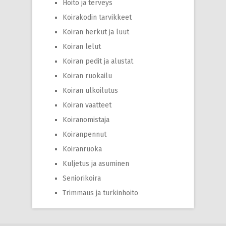
Hoito ja terveys
Koirakodin tarvikkeet
Koiran herkut ja luut
Koiran lelut
Koiran pedit ja alustat
Koiran ruokailu
Koiran ulkoilutus
Koiran vaatteet
Koiranomistaja
Koiranpennut
Koiranruoka
Kuljetus ja asuminen
Seniorikoira
Trimmaus ja turkinhoito