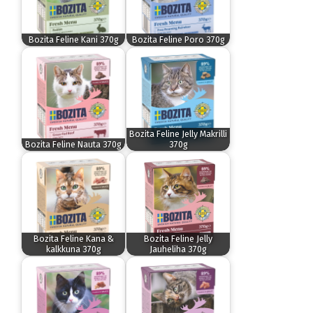
Bozita Feline Kani 370g
Bozita Feline Poro 370g
Bozita Feline Jelly Makrilli
Bozita Feline Nauta 370g
370g
Bozita Feline Kana &
Bozita Feline Jelly
kalkkuna 370g
Jauheliha 370g