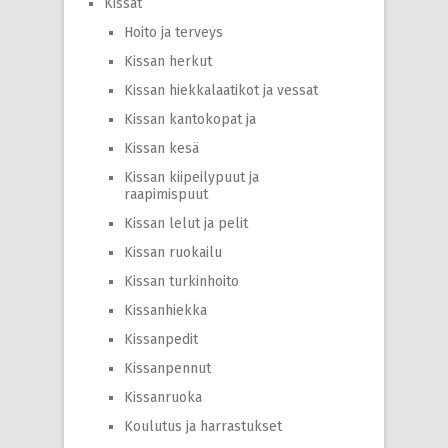
Kissat
Hoito ja terveys
Kissan herkut
Kissan hiekkalaatikot ja vessat
Kissan kantokopat ja
Kissan kesä
Kissan kiipeilypuut ja
raapimispuut
Kissan lelut ja pelit
Kissan ruokailu
Kissan turkinhoito
Kissanhiekka
Kissanpedit
Kissanpennut
Kissanruoka
Koulutus ja harrastukset