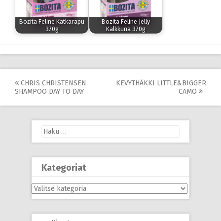
Bozita Feline Katkarapu
Bozita Feline Jelly
370g
Kalkkuna 370g
Post
CHRIS CHRISTENSEN
KEVYTHÄKKI LITTLE&BIGGER
SHAMPOO DAY TO DAY
CAMO
navigation
Haku:
Kategoriat
Kategoriat