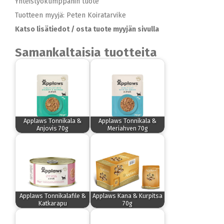
Yhteistyökumppanin tuote
Tuotteen myyjä: Peten Koiratarvike
Katso lisätiedot / osta tuote myyjän sivulla
Samankaltaisia tuotteita
Applaws Tonnikala &
Applaws Tonnikala &
Anjovis 70g
Meriahven 70g
Applaws Tonnikalafile &
Applaws Kana & Kurpitsa
Katkarapu
70g