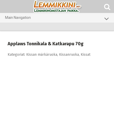
Skip
to
content
Main Navigation
Koirat
Kissat
Applaws Tonnikala & Katkarapu 70g
Eläinlääkäriruoat
Kategoriat:
Kissan märkäruoka
,
Kissanruoka
,
Kissat
Koti ja piha
Marsut
Gerbiilit ja kesyhiiret
Agility