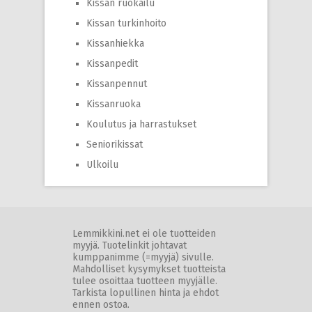
Kissan ruokailu
Kissan turkinhoito
Kissanhiekka
Kissanpedit
Kissanpennut
Kissanruoka
Koulutus ja harrastukset
Seniorikissat
Ulkoilu
Lemmikkini.net ei ole tuotteiden
myyjä. Tuotelinkit johtavat
kumppanimme (=myyjä) sivulle.
Mahdolliset kysymykset tuotteista
tulee osoittaa tuotteen myyjälle.
Tarkista lopullinen hinta ja ehdot
ennen ostoa.