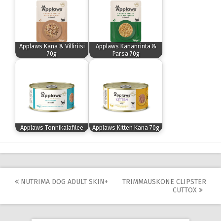
Applaws Kana & Villiriisi
Applaws Kananrinta &
70g
Parsa 70g
Applaws Tonnikalafilee
Applaws Kitten Kana 70g
Post
NUTRIMA DOG ADULT SKIN+
TRIMMAUSKONE CLIPSTER
CUTTOX
navigation