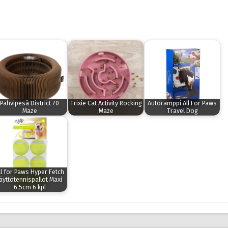
Pahvipesä District 70
Trixie Cat Activity Rocking
Autoramppi All For Paws
Maze
Maze
Travel Dog
ll for Paws Hyper Fetch
äyttötennispallot Maxi
6,5cm 6 kpl