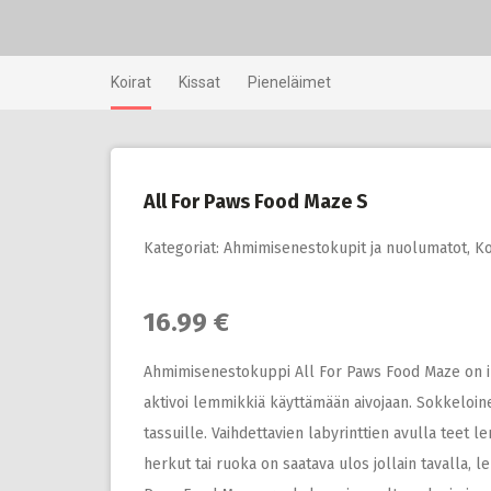
Skip
to
content
Koirat
Kissat
Pieneläimet
All For Paws Food Maze S
Kategoriat:
Ahmimisenestokupit ja nuolumatot
,
Ko
16.99 €
Ahmimisenestokuppi All For Paws Food Maze on in
aktivoi lemmikkiä käyttämään aivojaan. Sokkeloinen
tassuille. Vaihdettavien labyrinttien avulla teet le
herkut tai ruoka on saatava ulos jollain tavalla, 