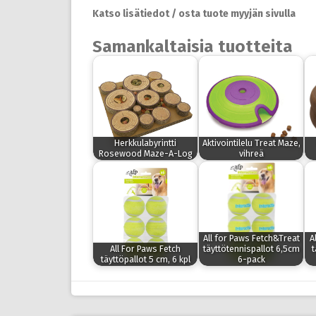
Katso lisätiedot / osta tuote myyjän sivulla
Samankaltaisia tuotteita
Herkkulabyrintti
Aktivointilelu Treat Maze,
Rosewood Maze-A-Log
vihreä
All for Paws Fetch&Treat
A
All For Paws Fetch
täyttötennispallot 6,5cm
t
täyttöpallot 5 cm, 6 kpl
6-pack