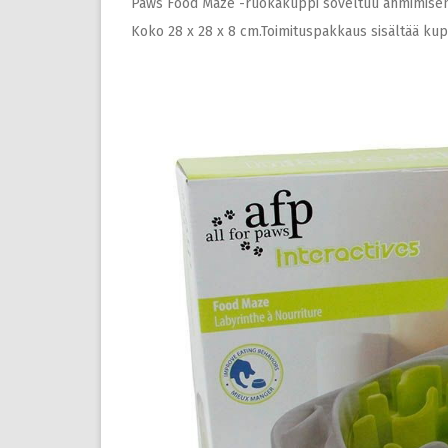
Paws Food Maze -ruokakuppi soveltuu ahmimisenesto
Koko 28 x 28 x 8 cm.Toimituspakkaus sisältää kupp