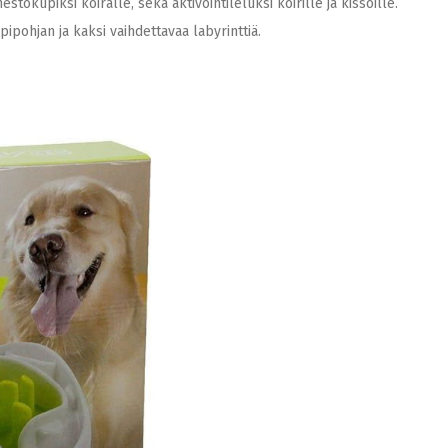
kupiksi koiralle, sekä aktivointileluksi koirille ja kissoille.
ipohjan ja kaksi vaihdettavaa labyrinttiä.