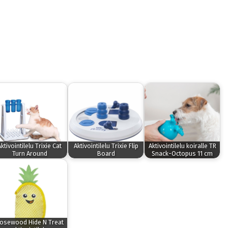
Aktivointilelu Trixie Cat
Aktivointilelu Trixie Flip
Aktivointilelu koiralle TR
Turn Around
Board
Snack-Octopus 11 cm
osewood Hide N Treat