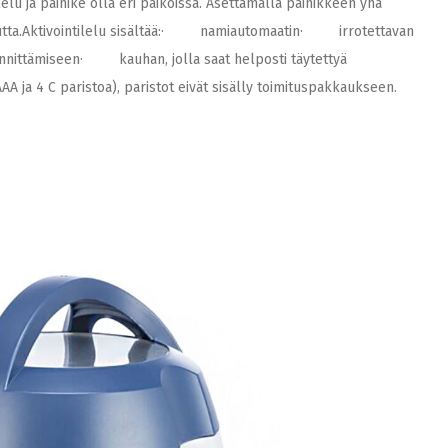
lelu ja painike olla eri paikoissa. Asettamalla painikkeen yhä
vuutta.Aktivointilelu sisältää:· namiautomaatin· irrotettavan
nnittämiseen· kauhan, jolla saat helposti täytettyä
AAA ja 4 C paristoa), paristot eivät sisälly toimituspakkaukseen.