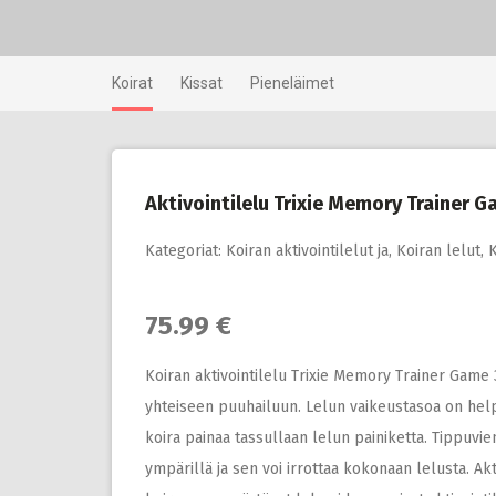
Skip
to
content
Koirat
Kissat
Pieneläimet
Aktivointilelu Trixie Memory Trainer 
Kategoriat:
Koiran aktivointilelut ja
,
Koiran lelut
,
K
75.99 €
Koiran aktivointilelu Trixie Memory Trainer Game 
yhteiseen puuhailuun. Lelun vaikeustasoa on help
koira painaa tassullaan lelun painiketta. Tippuvi
ympärillä ja sen voi irrottaa kokonaan lelusta. Akt