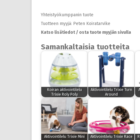
Yhteistyökumppanin tuote
Tuotteen myyjä: Peten Koiratarvike
Katso lisätiedot / osta tuote myyjän sivulla
Samankaltaisia tuotteita
Koiran aktivointilelu
Aktivointilelu Trixie Turn
Trixie Roly Poly
Around
Aktivointilelu Trixie Mini
Aktivointilelu Trixie Race
R