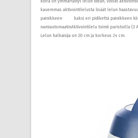
koira on ymmärtänyt lelun idean, voivat aktivointi
kauemmas aktivointilelusta lisäät lelun haasta
painikkeen· kaksi eri pidikettä painikkeen kii
namiautomaatinAktivointilelu toimii paristoilla (3 
Lelun halkaisija on 20 cm ja korkeus 24 cm.