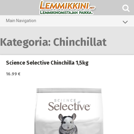
Skip
to
content
Main Navigation
Koirat
Kategoria:
Chinchillat
Kissat
Pieneläimet
Science Selective Chinchilla 1,5kg
16.99 €