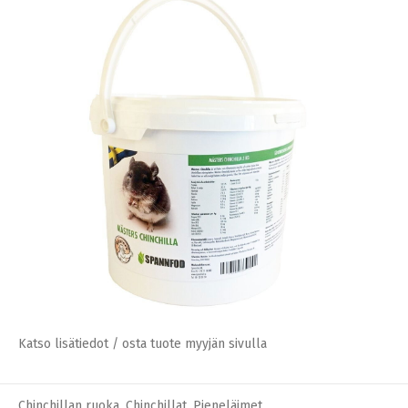
Katso lisätiedot / osta tuote myyjän sivulla
Chinchillan ruoka
,
Chinchillat
,
Pieneläimet
Katso lisätiedot / osta tuote myyjän sivulla
Chinchillan ruoka
,
Chinchillat
,
Pieneläimet