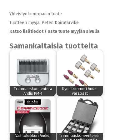
Yhteistyökumppanin tuote
Tuotteen myyjä: Peten Koiratarvike
Katso lisätiedot / osta tuote myyjän sivulla
Samankaltaisia tuotteita
Trimmauskoneenterä
Kynsitrimmeri Andis
Andis PM-1
varaosat
Vaihtoleikkuri Andis,
Trimmauskoneenterien