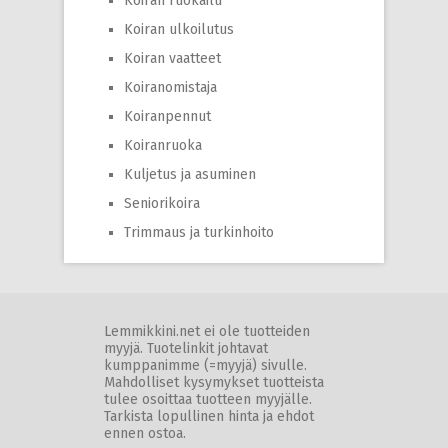
Koiran ruokailu
Koiran ulkoilutus
Koiran vaatteet
Koiranomistaja
Koiranpennut
Koiranruoka
Kuljetus ja asuminen
Seniorikoira
Trimmaus ja turkinhoito
Lemmikkini.net ei ole tuotteiden
myyjä. Tuotelinkit johtavat
kumppanimme (=myyjä) sivulle.
Mahdolliset kysymykset tuotteista
tulee osoittaa tuotteen myyjälle.
Tarkista lopullinen hinta ja ehdot
ennen ostoa.