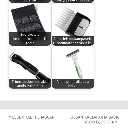
Coarse
säilytyssalkku Andis
Suojakotelo
trimmauskoneenterille
Andis leikkuukampasetti
Andis
ruostumaton teräs 8 kpl
Trimmauskoneen akku
Andis pohjavillahara
Andis Pulse ZR II
harva
Post
ESSENTIAL THE JAGUAR
KISSAN KAULAPANTA BASIC
SPARKLY, ROOSA
navigation