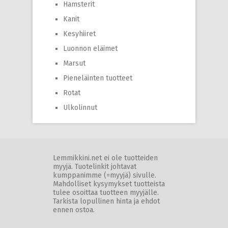
Hamsterit
Kanit
Kesyhiiret
Luonnon eläimet
Marsut
Pieneläinten tuotteet
Rotat
Ulkolinnut
Lemmikkini.net ei ole tuotteiden
myyjä. Tuotelinkit johtavat
kumppanimme (=myyjä) sivulle.
Mahdolliset kysymykset tuotteista
tulee osoittaa tuotteen myyjälle.
Tarkista lopullinen hinta ja ehdot
ennen ostoa.