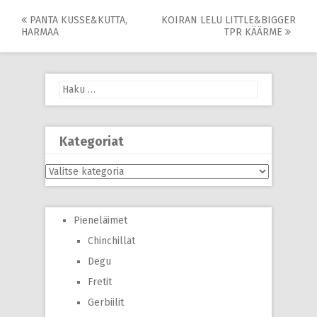
Post
PANTA KUSSE&KUTTA,
KOIRAN LELU LITTLE&BIGGER
HARMAA
TPR KÄÄRME
navigation
Haku:
Kategoriat
Kategoriat
Pieneläimet
Chinchillat
Degu
Fretit
Gerbiilit