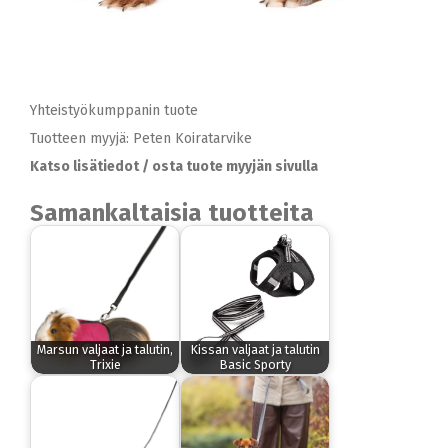
Yhteistyökumppanin tuote
Tuotteen myyjä: Peten Koiratarvike
Katso lisätiedot / osta tuote myyjän sivulla
Samankaltaisia tuotteita
Marsun valjaat ja talutin,
Kissan valjaat ja talutin
Trixie
Basic Sporty