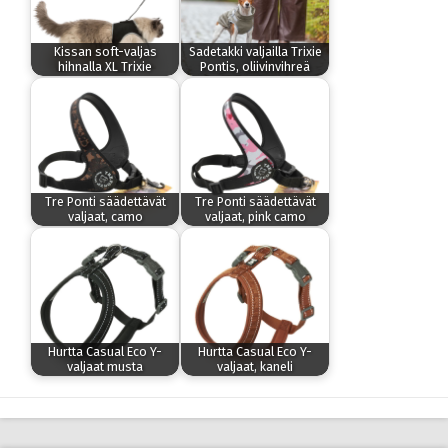
Kissan soft-valjas
Sadetakki valjailla Trixie
hihnalla XL Trixie
Pontis, oliivinvihreä
Tre Ponti säädettävät
Tre Ponti säädettävät
valjaat, camo
valjaat, pink camo
Hurtta Casual Eco Y-
Hurtta Casual Eco Y-
valjaat musta
valjaat, kaneli