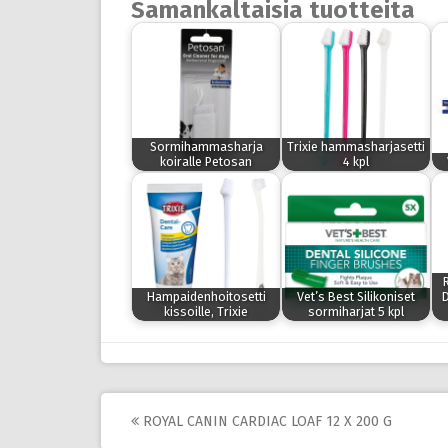
Samankaltaisia tuotteita
Sormihammasharja
Trixie hammasharjasetti
koiralle Petosan
4 kpl
Hampaidenhoitosetti
Vet’s Best Silikoniset
D
kissoille, Trixie
sormiharjat 5 kpl
Post
ROYAL CANIN CARDIAC LOAF 12 X 200 G