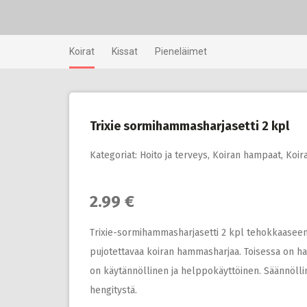
Skip
to
content
Koirat
Kissat
Pieneläimet
Trixie sormihammasharjasetti 2 kpl
Kategoriat:
Hoito ja terveys
,
Koiran hampaat
,
Koir
2.99 €
Trixie-sormihammasharjasetti 2 kpl tehokkaasee
pujotettavaa koiran hammasharjaa. Toisessa on ha
on käytännöllinen ja helppokäyttöinen. Säännöll
hengitystä.