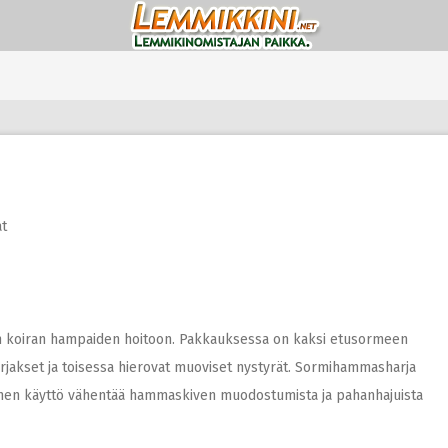
at
n koiran hampaiden hoitoon. Pakkauksessa on kaksi etusormeen
rjakset ja toisessa hierovat muoviset nystyrät. Sormihammasharja
inen käyttö vähentää hammaskiven muodostumista ja pahanhajuista