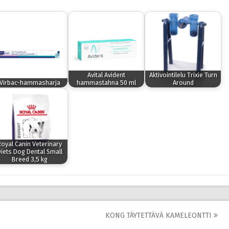
Avital Avident
Aktivointilelu Trixie Turn
Virbac-hammasharja
hammastahna 50 ml
Around
Royal Canin Veterinary
iets Dog Dental Small
Breed 3,5 kg
KONG TÄYTETTÄVÄ KAMELEONTTI