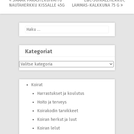
Post
SMAAK PAKASTEKUIVATTU
E&C-SUIKALEHERKUT,
NAUTAHERKKU KISSALLE 45G
LAMMAS-KALKKUNA 75 G
navigation
Haku:
Kategoriat
Kategoriat
Koirat
Harrastukset ja koulutus
Hoito ja terveys
Koirakodin tarvikkeet
Koiran herkut ja luut
Koiran lelut