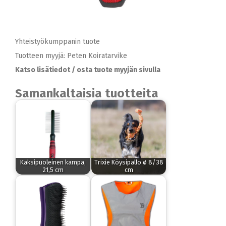
Yhteistyökumppanin tuote
Tuotteen myyjä: Peten Koiratarvike
Katso lisätiedot / osta tuote myyjän sivulla
Samankaltaisia tuotteita
Kaksipuoleinen kampa,
Trixie Köysipallo ø 8/38
21,5 cm
cm