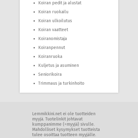
Koiran pedit ja alustat
Koiran ruokailu
Koiran ulkoilutus
Koiran vaatteet
Koiranomistaja
Koiranpennut
Koiranruoka
Kuljetus ja asuminen
Seniorikoira
Trimmaus ja turkinhoito
Lemmikkini.net ei ole tuotteiden
myyjä. Tuotelinkit johtavat
kumppanimme (=myyjä) sivulle.
Mahdolliset kysymykset tuotteista
tulee osoittaa tuotteen myyjälle.