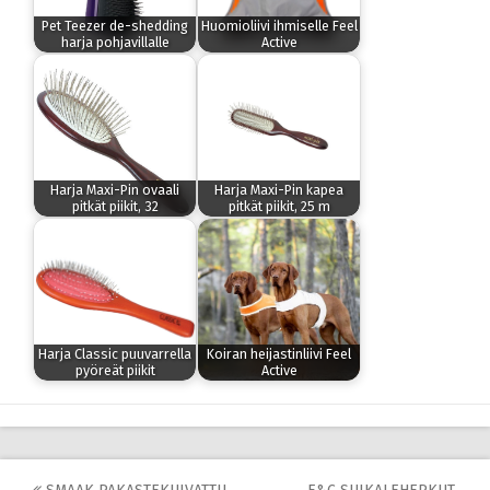
Pet Teezer de-shedding
Huomioliivi ihmiselle Feel
harja pohjavillalle
Active
Harja Maxi-Pin ovaali
Harja Maxi-Pin kapea
pitkät piikit, 32
pitkät piikit, 25 m
Harja Classic puuvarrella
Koiran heijastinliivi Feel
pyöreät piikit
Active