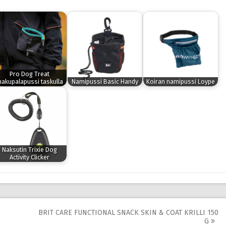
Pro Dog Treat
akupalapussi taskulla
Namipussi Basic Handy
Koiran namipussi Loype
Naksutin Trixie Dog
Activity Clicker
BRIT CARE FUNCTIONAL SNACK SKIN & COAT KRILLI 150
G