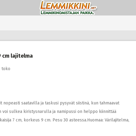
9 cm lajitelma
,
toko
t nopeasti saatavilla ja taskusi pysyvät siistinä, kun tahmaavat
oi sulkea kiristysnarulla ja namipussi on helppo kiinnittää
alkaisija 7 cm, korkeus 9 cm. Pesu 30 asteessa.Huomaa: Värilajitelma,