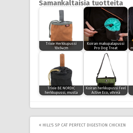
Samankaltaisia tuotteita
Trixie Herkkupussi
Koiran makupalapussi
10x14cm
Pro Dog Treat
m
Trixie BE NORDIC
Koiran herkkupussi Feel
herkkupussi, musta
Active Eco, vihreä
Post
HILL'S SP CAT PERFECT DIGESTION CHICKEN