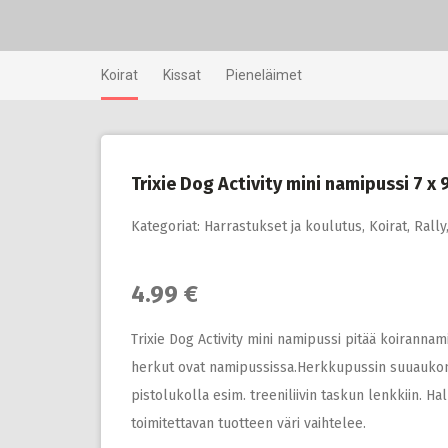
Skip
to
content
Koirat
Kissat
Pieneläimet
Trixie Dog Activity mini namipussi 7 x 
Kategoriat:
Harrastukset ja koulutus
,
Koirat
,
Rally
4.99 €
Trixie Dog Activity mini namipussi pitää koirannami
herkut ovat namipussissa.Herkkupussin suuaukon v
pistolukolla esim. treeniliivin taskun lenkkiin. H
toimitettavan tuotteen väri vaihtelee.