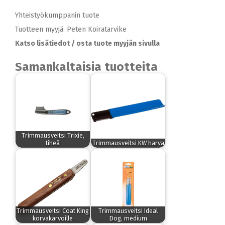
Yhteistyökumppanin tuote
Tuotteen myyjä: Peten Koiratarvike
Katso lisätiedot / osta tuote myyjän sivulla
Samankaltaisia tuotteita
Trimmausveitsi Trixie,
tiheä
Trimmausveitsi KW harva
Trimmausveitsi Coat King
Trimmausveitsi Ideal
korvakarvoille
Dog, medium