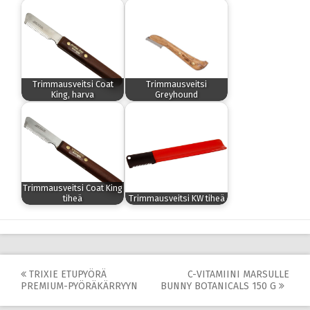
Trimmausveitsi Coat
Trimmausveitsi
King, harva
Greyhound
Trimmausveitsi Coat King
tiheä
Trimmausveitsi KW tiheä
Post
TRIXIE ETUPYÖRÄ
C-VITAMIINI MARSULLE
PREMIUM-PYÖRÄKÄRRYYN
BUNNY BOTANICALS 150 G
navigation