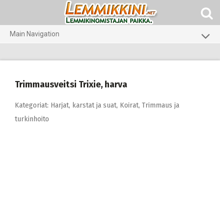
Skip
to
content
Main Navigation
Koirat
Kissat
Trimmausveitsi Trixie, harva
Pieneläimet
Kategoriat:
Harjat, karstat ja suat
,
Koirat
,
Trimmaus ja
turkinhoito