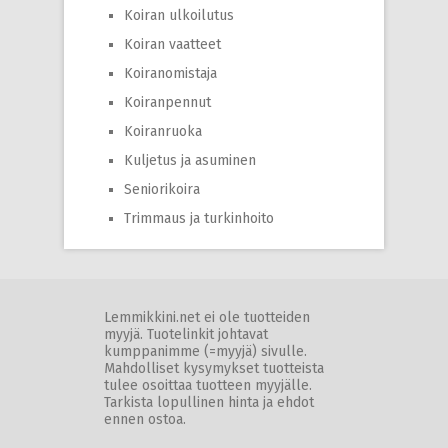
Koiran ulkoilutus
Koiran vaatteet
Koiranomistaja
Koiranpennut
Koiranruoka
Kuljetus ja asuminen
Seniorikoira
Trimmaus ja turkinhoito
Lemmikkini.net ei ole tuotteiden
myyjä. Tuotelinkit johtavat
kumppanimme (=myyjä) sivulle.
Mahdolliset kysymykset tuotteista
tulee osoittaa tuotteen myyjälle.
Tarkista lopullinen hinta ja ehdot
ennen ostoa.