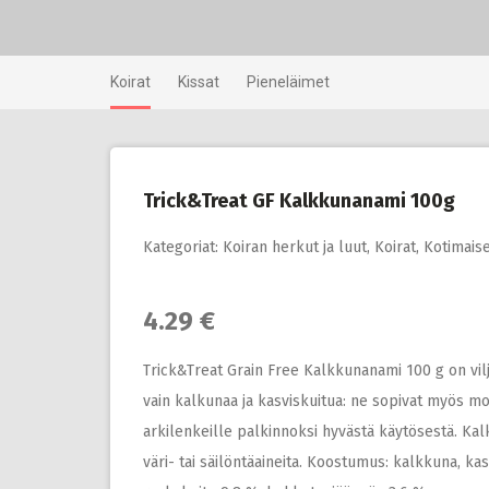
Skip
to
content
Koirat
Kissat
Pieneläimet
Trick&Treat GF Kalkkunanami 100g
Kategoriat:
Koiran herkut ja luut
,
Koirat
,
Kotimaise
4.29 €
Trick&Treat Grain Free Kalkkunanami 100 g on vilj
vain kalkunaa ja kasviskuitua: ne sopivat myös mon
arkilenkeille palkinnoksi hyvästä käytösestä. Kalk
väri- tai säilöntäaineita. Koostumus: kalkkuna, kas