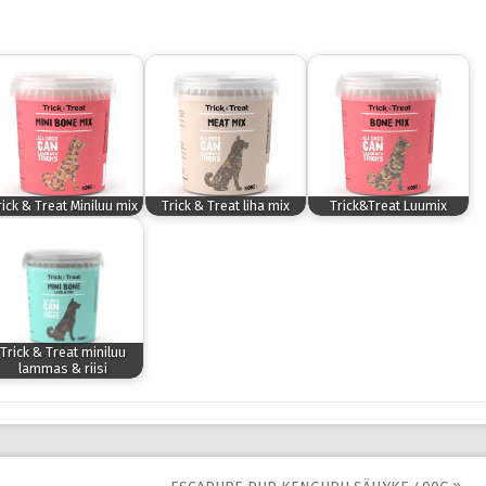
rick & Treat Miniluu mix
Trick & Treat liha mix
Trick&Treat Luumix
Trick & Treat miniluu
lammas & riisi