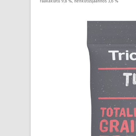
raakakuitu 9,8 %, hehkutusjäännös 3,6 %