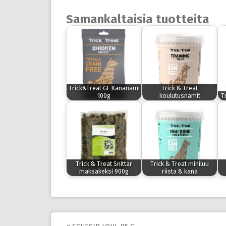
Samankaltaisia tuotteita
Trick&Treat GF Kananami
Trick & Treat
100g
koulutusnamit
T
Trick & Treat Snittar
Trick & Treat miniluu
maksakeksi 900g
riista & kana