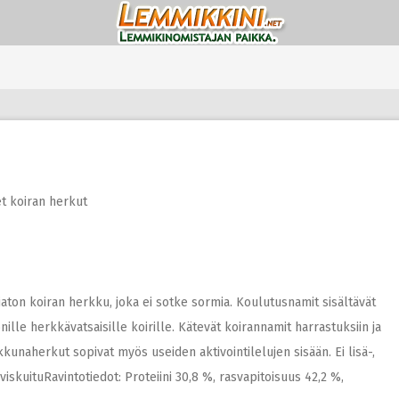
t koiran herkut
aton koiran herkku, joka ei sotke sormia. Koulutusnamit sisältävät
ille herkkävatsaisille koirille. Kätevät koirannamit harrastuksiin ja
kunaherkut sopivat myös useiden aktivointilelujen sisään. Ei lisä-,
viskuituRavintotiedot: Proteiini 30,8 %, rasvapitoisuus 42,2 %,