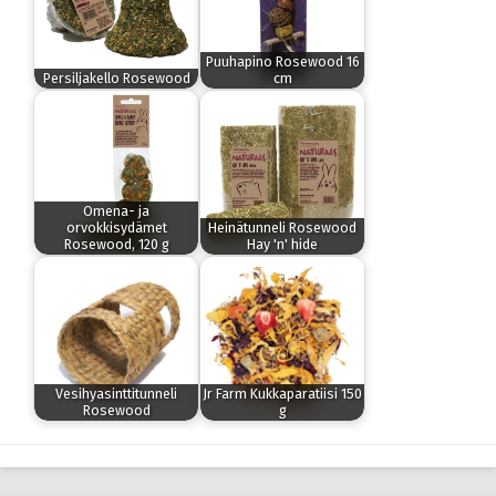
Puuhapino Rosewood 16
Persiljakello Rosewood
cm
Omena- ja
orvokkisydämet
Heinätunneli Rosewood
Rosewood, 120 g
Hay 'n' hide
Vesihyasinttitunneli
Jr Farm Kukkaparatiisi 150
Rosewood
g