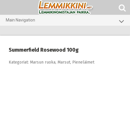
Skip
to
content
Main Navigation
Koirat
Kissat
Summerfield Rosewood 100g
Pieneläimet
Kategoriat:
Marsun ruoka
,
Marsut
,
Pieneläimet