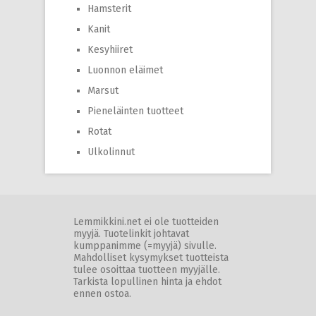
Hamsterit
Kanit
Kesyhiiret
Luonnon eläimet
Marsut
Pieneläinten tuotteet
Rotat
Ulkolinnut
Lemmikkini.net ei ole tuotteiden
myyjä. Tuotelinkit johtavat
kumppanimme (=myyjä) sivulle.
Mahdolliset kysymykset tuotteista
tulee osoittaa tuotteen myyjälle.
Tarkista lopullinen hinta ja ehdot
ennen ostoa.