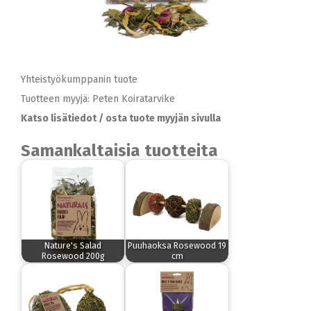
Yhteistyökumppanin tuote
Tuotteen myyjä: Peten Koiratarvike
Katso lisätiedot / osta tuote myyjän sivulla
Samankaltaisia tuotteita
Nature's Salad
Puuhaoksa Rosewood 19
Rosewood 200g
cm