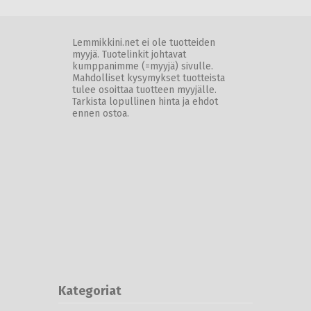
Lemmikkini.net ei ole tuotteiden
myyjä. Tuotelinkit johtavat
kumppanimme (=myyjä) sivulle.
Mahdolliset kysymykset tuotteista
tulee osoittaa tuotteen myyjälle.
Tarkista lopullinen hinta ja ehdot
ennen ostoa.
Kategoriat