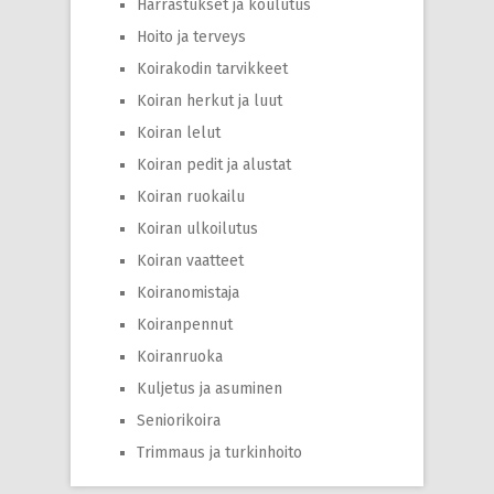
Harrastukset ja koulutus
Hoito ja terveys
Koirakodin tarvikkeet
Koiran herkut ja luut
Koiran lelut
Koiran pedit ja alustat
Koiran ruokailu
Koiran ulkoilutus
Koiran vaatteet
Koiranomistaja
Koiranpennut
Koiranruoka
Kuljetus ja asuminen
Seniorikoira
Trimmaus ja turkinhoito