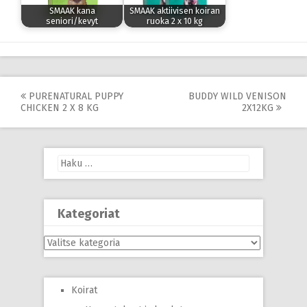
SMAAK kana
SMAAK aktiivisen koiran
seniori/kevyt
ruoka 2 x 10 kg
Post
PURENATURAL PUPPY
BUDDY WILD VENISON
CHICKEN 2 X 8 KG
2X12KG
navigation
Haku:
Kategoriat
Kategoriat
Koirat