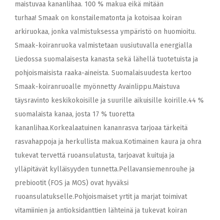
maistuvaa kananlihaa. 100 % makua eikä mitään
turhaa! Smaak on konstailematonta ja kotoisaa koiran
arkiruokaa, jonka valmistuksessa ympäristö on huomioitu.
Smaak-koiranruoka valmistetaan uusiutuvalla energialla
Liedossa suomalaisesta kanasta sekä lähellä tuotetuista ja
pohjoismaisista raaka-aineista. Suomalaisuudesta kertoo
Smaak-koiranruoalle myönnetty Avainlippu.Maistuva
täysravinto keskikokoisille ja suurille aikuisille koirille.44 %
suomalaista kanaa, josta 17 % tuoretta
kananlihaa.Korkealaatuinen kananrasva tarjoaa tärkeitä
rasvahappoja ja herkullista makua.Kotimainen kaura ja ohra
tukevat tervettä ruoansulatusta, tarjoavat kuituja ja
ylläpitävät kylläisyyden tunnetta.Pellavansiemenrouhe ja
prebiootit (FOS ja MOS) ovat hyväksi
ruoansulatukselle.Pohjoismaiset yrtit ja marjat toimivat
vitamiinien ja antioksidanttien lähteinä ja tukevat koiran