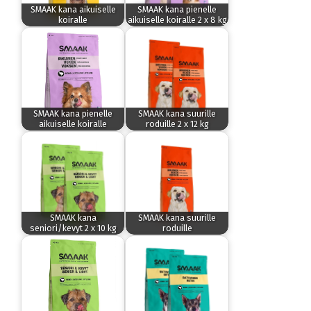
SMAAK kana aikuiselle
SMAAK kana pienelle
koiralle
aikuiselle koiralle 2 x 8 kg
SMAAK kana pienelle
SMAAK kana suurille
aikuiselle koiralle
roduille 2 x 12 kg
SMAAK kana
SMAAK kana suurille
seniori/kevyt 2 x 10 kg
roduille