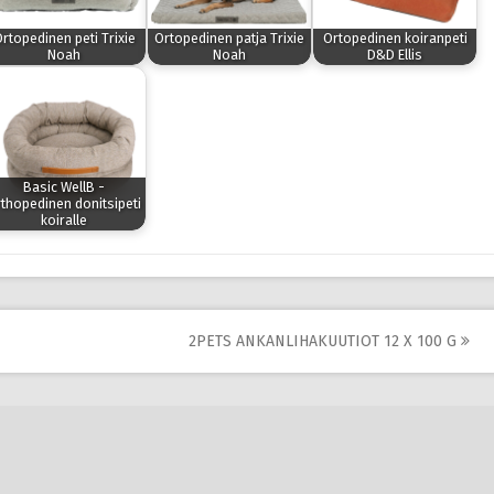
rtopedinen peti Trixie
Ortopedinen patja Trixie
Ortopedinen koiranpeti
Noah
Noah
D&D Ellis
Basic WellB -
thopedinen donitsipeti
koiralle
2PETS ANKANLIHAKUUTIOT 12 X 100 G