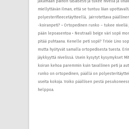
jakamaan painon tasaisesti ja tukee niveliä ja li
miellyttävän ilman, että se tuntuu liian upottava
polyesterifleecetäytteellä, jairrotettava päälline
-koiranpeti? • Ortopedinen runko – tukee niveliä 
pään lepoasentoa • Neutraali beige väri sopii mon
pitää puhtaana. Kenelle peti sopii? Trixie Lino sopi
mutta hyötyvät samalla ortopedisesta tuesta. Erinom
jäykkyyttä nivelissä. Usein kysytyt kysymykset Mi
koiran kehoa paremmin kuin tavallinen peti ja autt
runko on ortopedinen, päällä on polyesteritäyttei
useita kokoja. Voiko päällisen pestä pesukoneess
helppoa.