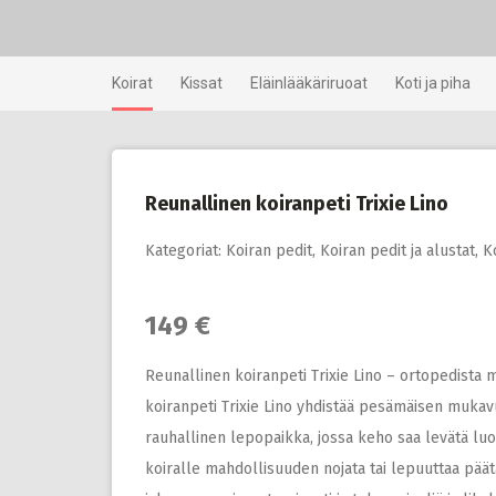
Skip
to
content
Koirat
Kissat
Eläinlääkäriruoat
Koti ja piha
Reunallinen koiranpeti Trixie Lino
Kategoriat:
Koiran pedit
,
Koiran pedit ja alustat
,
K
149 €
Reunallinen koiranpeti Trixie Lino – ortopedista 
koiranpeti Trixie Lino yhdistää pesämäisen mukav
rauhallinen lepopaikka, jossa keho saa levätä luo
koiralle mahdollisuuden nojata tai lepuuttaa pää