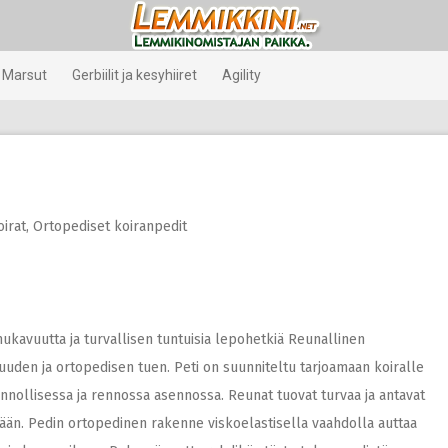
Marsut
Gerbiilit ja kesyhiiret
Agility
oirat
,
Ortopediset koiranpedit
mukavuutta ja turvallisen tuntuisia lepohetkiä Reunallinen
uuden ja ortopedisen tuen. Peti on suunniteltu tarjoamaan koiralle
nnollisessa ja rennossa asennossa. Reunat tuovat turvaa ja antavat
tään. Pedin ortopedinen rakenne viskoelastisella vaahdolla auttaa