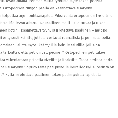
haksia levon aikana. Pehmeä mutta ryhdikäs täyte tekee pedistä
lta. Ortopedisen rungon päällä on käännettävä sisätyyny
n helpottaa arjen puhtaanapitoa. Miksi valita ortopedinen Trixie Lino
ja selkää levon aikana • Reunallinen malli – tuo turvaa ja tukee
een kotiin • Käännettävä tyyny ja irrotettava päällinen – helppo
i erityisesti koirille, jotka arvostavat reunallista ja pehmeää petiä,
ainen valinta myös ikääntyville koirille tai niille, joilla on
tä tarkoittaa, että peti on ortopedinen? Ortopedinen peti tukee
aa vähentämään painetta niveliltä ja lihaksilta. Tässä pedissä pedin
nen sisätyyny. Sopiiko tämä peti pienelle koiralle? Kyllä, pedistä on
a? Kyllä, irrotettava päällinen tekee pedin puhtaanapidosta