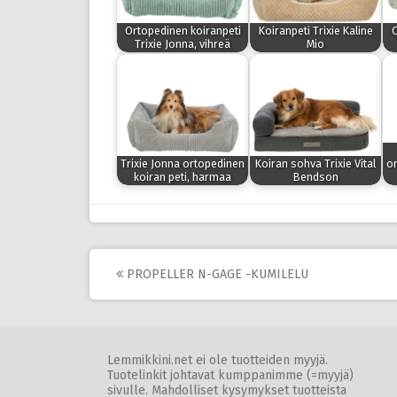
Ortopedinen koiranpeti
Koiranpeti Trixie Kaline
O
Trixie Jonna, vihreä
Mio
Trixie Jonna ortopedinen
Koiran sohva Trixie Vital
or
koiran peti, harmaa
Bendson
Post
PROPELLER N-GAGE -KUMILELU
navigation
Lemmikkini.net ei ole tuotteiden myyjä.
Tuotelinkit johtavat kumppanimme (=myyjä)
sivulle. Mahdolliset kysymykset tuotteista