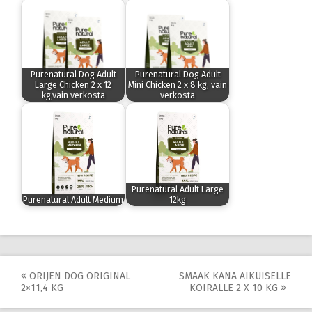
Purenatural Dog Adult
Purenatural Dog Adult
Large Chicken 2 x 12
Mini Chicken 2 x 8 kg, vain
kg,vain verkosta
verkosta
Purenatural Adult Large
Purenatural Adult Medium
12kg
Post
ORIJEN DOG ORIGINAL
SMAAK KANA AIKUISELLE
2×11,4 KG
KOIRALLE 2 X 10 KG
navigation