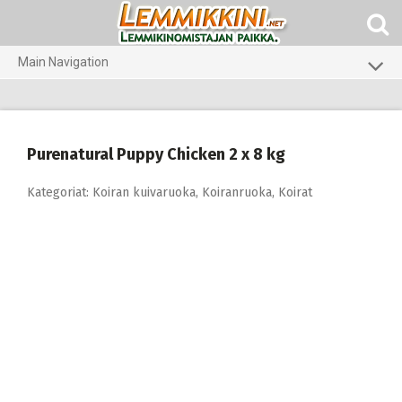
Skip
to
content
Main Navigation
Koirat
Kissat
Purenatural Puppy Chicken 2 x 8 kg
Pieneläimet
Kategoriat:
Koiran kuivaruoka
,
Koiranruoka
,
Koirat