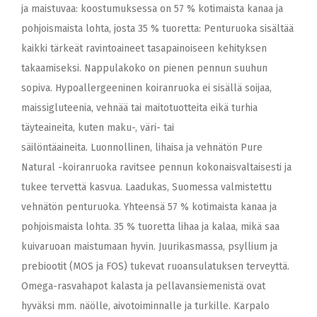
ja maistuvaa: koostumuksessa on 57 % kotimaista kanaa ja
pohjoismaista lohta, josta 35 % tuoretta: Penturuoka sisältää
kaikki tärkeät ravintoaineet tasapainoiseen kehityksen
takaamiseksi. Nappulakoko on pienen pennun suuhun
sopiva. Hypoallergeeninen koiranruoka ei sisällä soijaa,
maissigluteenia, vehnää tai maitotuotteita eikä turhia
täyteaineita, kuten maku-, väri- tai
säilöntäaineita. Luonnollinen, lihaisa ja vehnätön Pure
Natural -koiranruoka ravitsee pennun kokonaisvaltaisesti ja
tukee tervettä kasvua. Laadukas, Suomessa valmistettu
vehnätön penturuoka. Yhteensä 57 % kotimaista kanaa ja
pohjoismaista lohta. 35 % tuoretta lihaa ja kalaa, mikä saa
kuivaruoan maistumaan hyvin. Juurikasmassa, psyllium ja
prebiootit (MOS ja FOS) tukevat ruoansulatuksen terveyttä.
Omega-rasvahapot kalasta ja pellavansiemenistä ovat
hyväksi mm. näölle, aivotoiminnalle ja turkille. Karpalo