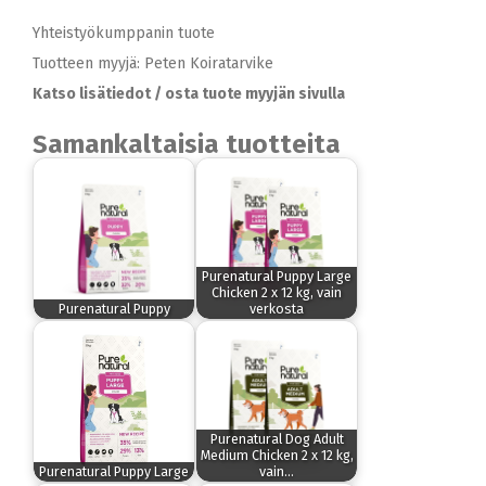
Yhteistyökumppanin tuote
Tuotteen myyjä: Peten Koiratarvike
Katso lisätiedot / osta tuote myyjän sivulla
Samankaltaisia tuotteita
Purenatural Puppy Large
Chicken 2 x 12 kg, vain
Purenatural Puppy
verkosta
Purenatural Dog Adult
Medium Chicken 2 x 12 kg,
Purenatural Puppy Large
vain…