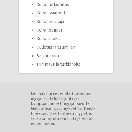
Koiran ulkoilutus
Koiran vaatteet
Koiranomistaja
Koiranpennut
Koiranruoka
Kuljetus ja asuminen
Seniorikoira
Trimmaus ja turkinhoito
Lemmikkini.net ei ole tuotteiden
myyjä. Tuotelinkit johtavat
kumppanimme (=myyjä) sivulle.
Mahdolliset kysymykset tuotteista
tulee osoittaa tuotteen myyjälle.
Tarkista lopullinen hinta ja ehdot
ennen ostoa.