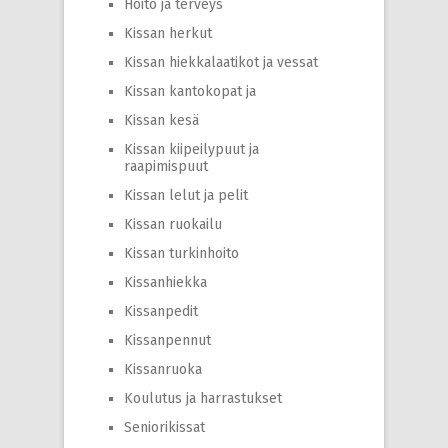
Hoito ja terveys
Kissan herkut
Kissan hiekkalaatikot ja vessat
Kissan kantokopat ja
Kissan kesä
Kissan kiipeilypuut ja
raapimispuut
Kissan lelut ja pelit
Kissan ruokailu
Kissan turkinhoito
Kissanhiekka
Kissanpedit
Kissanpennut
Kissanruoka
Koulutus ja harrastukset
Seniorikissat