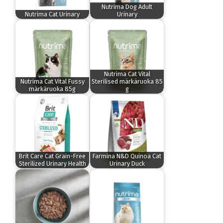
Nutrima Dog Adult
Nutrima Cat Urinary
Urinary
Nutrima Cat Vital
Nutrima Cat Vital Fussy
Sterilised märkäruoka 85
märkäruoka 85g
g
Brit Care Cat Grain-Free
Farmina N&D Quinoa Cat
Sterilized Urinary Health
Urinary Duck