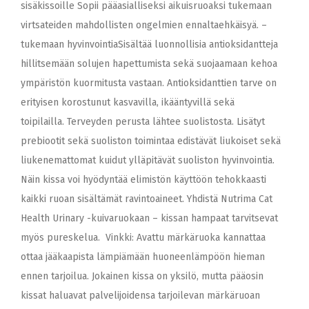
sisäkissoille Sopii pääasialliseksi aikuisruoaksi tukemaan
virtsateiden mahdollisten ongelmien ennaltaehkäisyä. –
tukemaan hyvinvointiaSisältää luonnollisia antioksidantteja
hillitsemään solujen hapettumista sekä suojaamaan kehoa
ympäristön kuormitusta vastaan. Antioksidanttien tarve on
erityisen korostunut kasvavilla, ikääntyvillä sekä
toipilailla. Terveyden perusta lähtee suolistosta. Lisätyt
prebiootit sekä suoliston toimintaa edistävät liukoiset sekä
liukenemattomat kuidut ylläpitävät suoliston hyvinvointia.
Näin kissa voi hyödyntää elimistön käyttöön tehokkaasti
kaikki ruoan sisältämät ravintoaineet. Yhdistä Nutrima Cat
Health Urinary -kuivaruokaan – kissan hampaat tarvitsevat
myös pureskelua. Vinkki: Avattu märkäruoka kannattaa
ottaa jääkaapista lämpiämään huoneenlämpöön hieman
ennen tarjoilua. Jokainen kissa on yksilö, mutta pääosin
kissat haluavat palvelijoidensa tarjoilevan märkäruoan