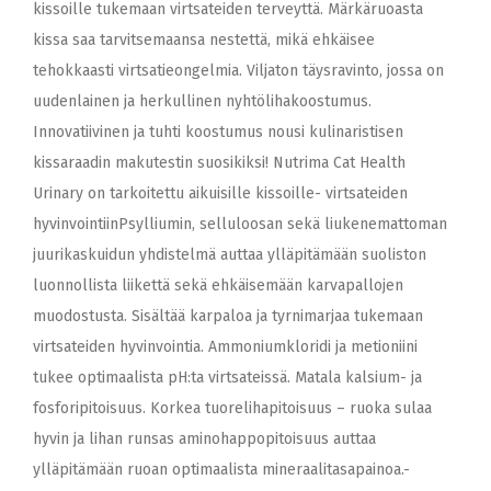
kissoille tukemaan virtsateiden terveyttä. Märkäruoasta
kissa saa tarvitsemaansa nestettä, mikä ehkäisee
tehokkaasti virtsatieongelmia. Viljaton täysravinto, jossa on
uudenlainen ja herkullinen nyhtölihakoostumus.
Innovatiivinen ja tuhti koostumus nousi kulinaristisen
kissaraadin makutestin suosikiksi! Nutrima Cat Health
Urinary on tarkoitettu aikuisille kissoille- virtsateiden
hyvinvointiinPsylliumin, selluloosan sekä liukenemattoman
juurikaskuidun yhdistelmä auttaa ylläpitämään suoliston
luonnollista liikettä sekä ehkäisemään karvapallojen
muodostusta. Sisältää karpaloa ja tyrnimarjaa tukemaan
virtsateiden hyvinvointia. Ammoniumkloridi ja metioniini
tukee optimaalista pH:ta virtsateissä. Matala kalsium- ja
fosforipitoisuus. Korkea tuorelihapitoisuus – ruoka sulaa
hyvin ja lihan runsas aminohappopitoisuus auttaa
ylläpitämään ruoan optimaalista mineraalitasapainoa.-