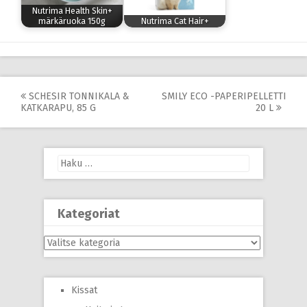
Nutrima Health Skin+
märkäruoka 150g
Nutrima Cat Hair+
Post
SCHESIR TONNIKALA &
SMILY ECO -PAPERIPELLETTI
KATKARAPU, 85 G
20 L
navigation
Haku:
Kategoriat
Kategoriat
Kissat