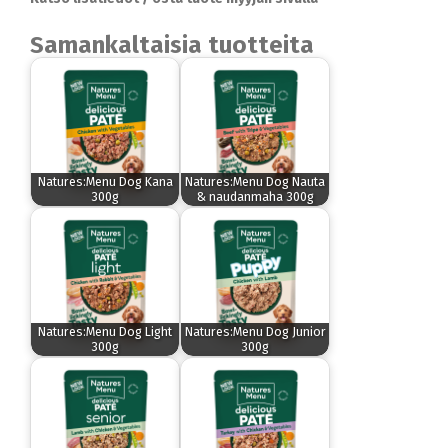
Samankaltaisia tuotteita
Natures:Menu Dog Kana
Natures:Menu Dog Nauta
300g
& naudanmaha 300g
Natures:Menu Dog Light
Natures:Menu Dog Junior
300g
300g