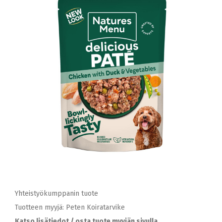
Yhteistyökumppanin tuote
Tuotteen myyjä: Peten Koiratarvike
Katso lisätiedot / osta tuote myyjän sivulla