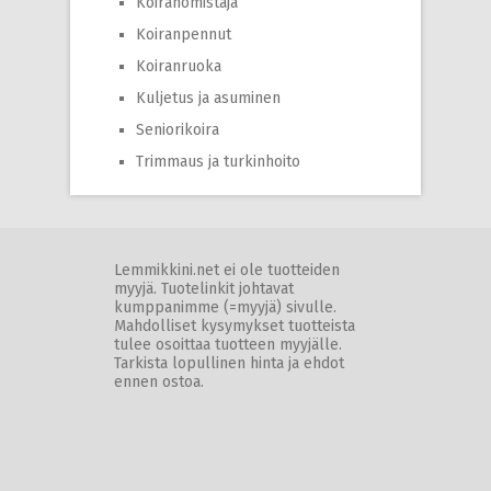
Koiranomistaja
Koiranpennut
Koiranruoka
Kuljetus ja asuminen
Seniorikoira
Trimmaus ja turkinhoito
Lemmikkini.net ei ole tuotteiden
myyjä. Tuotelinkit johtavat
kumppanimme (=myyjä) sivulle.
Mahdolliset kysymykset tuotteista
tulee osoittaa tuotteen myyjälle.
Tarkista lopullinen hinta ja ehdot
ennen ostoa.