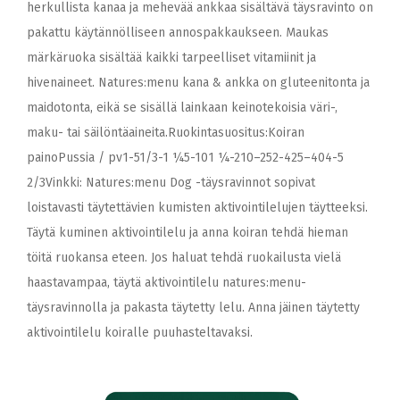
herkullista kanaa ja mehevää ankkaa sisältävä täysravinto on
pakattu käytännölliseen annospakkaukseen. Maukas
märkäruoka sisältää kaikki tarpeelliset vitamiinit ja
hivenaineet. Natures:menu kana & ankka on gluteenitonta ja
maidotonta, eikä se sisällä lainkaan keinotekoisia väri-,
maku- tai säilöntäaineita.Ruokintasuositus:Koiran
painoPussia / pv1-51/3-1 ¼5-101 ¼-210–252-425–404-5
2/3Vinkki: Natures:menu Dog -täysravinnot sopivat
loistavasti täytettävien kumisten aktivointilelujen täytteeksi.
Täytä kuminen aktivointilelu ja anna koiran tehdä hieman
töitä ruokansa eteen. Jos haluat tehdä ruokailusta vielä
haastavampaa, täytä aktivointilelu natures:menu-
täysravinnolla ja pakasta täytetty lelu. Anna jäinen täytetty
aktivointilelu koiralle puuhasteltavaksi.