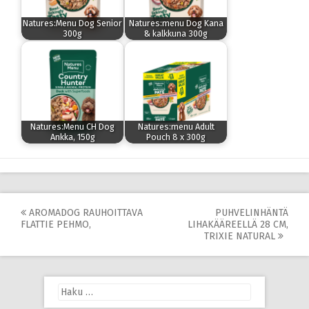
Natures:Menu Dog Senior
Natures:menu Dog Kana
300g
& kalkkuna 300g
Natures:Menu CH Dog
Natures:menu Adult
Ankka, 150g
Pouch 8 x 300g
Post
AROMADOG RAUHOITTAVA
PUHVELINHÄNTÄ
FLATTIE PEHMO,
LIHAKÄÄREELLÄ 28 CM,
navigation
TRIXIE NATURAL
Haku: