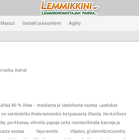
Marsut
Gerbiilit ja kesyhiiret
Agility
nruoka
,
Koirat
ältää 80 % lihaa – maukasta ja laadukasta nautaa. Laadukas
n valmistettu ihmisravinnoksi kelpaavasta lihasta. Herkullisen
tia, porkkanaa, vihreitä papuja sekä ravintorikkaita kasveja ja
dukasta nautaa· Täysravinto· Viljaton, gluteenitonCountry