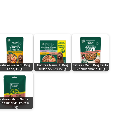
Natures:Menu CH Dog
Natures:Menu CH Dog
Natures:Menu Dog Nauta
Kana, 150g
Multipack 12 x 150 g
& naudanmaha 300g
Natures Menu Nauta-
Possuherkku koiralle
100g