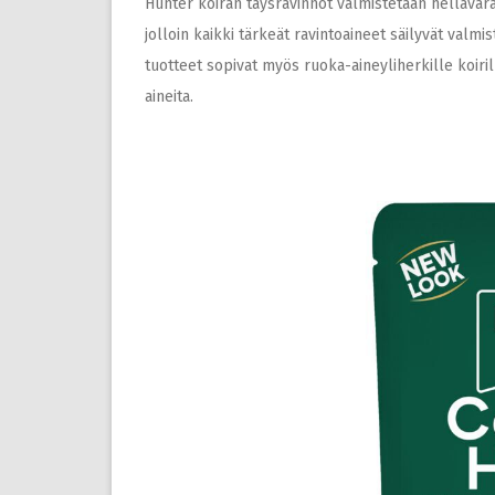
Hunter koiran täysravinnot valmistetaan hellävara
jolloin kaikki tärkeät ravintoaineet säilyvät valm
tuotteet sopivat myös ruoka-aineyliherkille koirill
aineita.