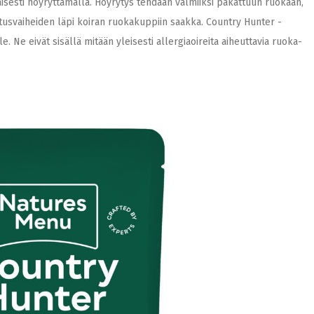
isesti höyryttämällä. Höyrytys tehdään valmiiksi pakattuun ruokaan,
istusvaiheiden läpi koiran ruokakuppiin saakka. Country Hunter -
e. Ne eivät sisällä mitään yleisesti allergiaoireita aiheuttavia ruoka-