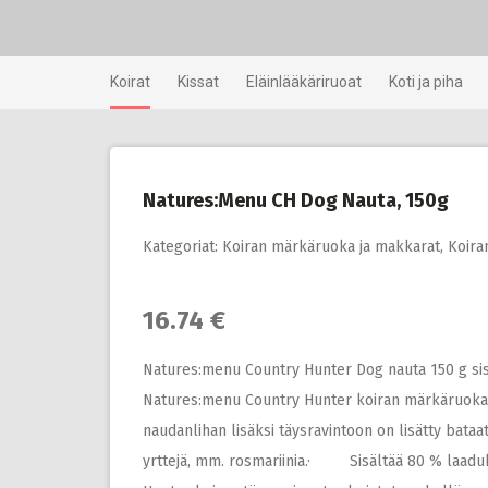
Skip
to
content
Koirat
Kissat
Eläinlääkäriruoat
Koti ja piha
Natures:Menu CH Dog Nauta, 150g
Kategoriat:
Koiran märkäruoka ja makkarat
,
Koira
16.74 €
Natures:menu Country Hunter Dog nauta 150 g sis
Natures:menu Country Hunter koiran märkäruoka o
naudanlihan lisäksi täysravintoon on lisätty bataat
yrttejä, mm. rosmariinia.· Sisältää 80 % laa