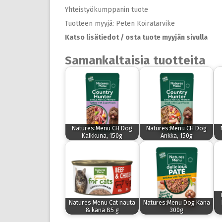
Yhteistyökumppanin tuote
Tuotteen myyjä: Peten Koiratarvike
Katso lisätiedot / osta tuote myyjän sivulla
Samankaltaisia tuotteita
Natures:Menu CH Dog
Natures:Menu CH Dog
Kalkkuna, 150g
Ankka, 150g
Natures Menu Cat nauta
Natures:Menu Dog Kana
& kana 85 g
300g