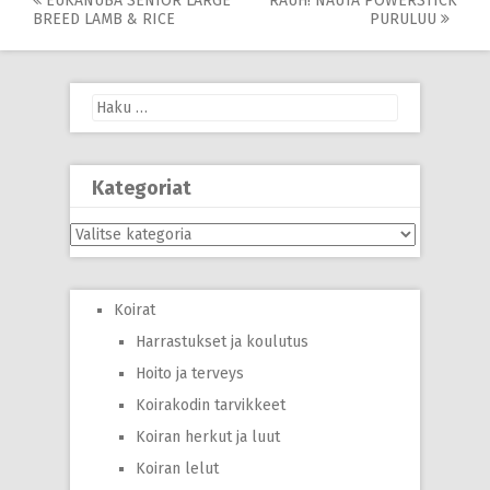
Post
EUKANUBA SENIOR LARGE
RAUH! NAUTA POWERSTICK
BREED LAMB & RICE
PURULUU
navigation
Haku:
Kategoriat
Kategoriat
Koirat
Harrastukset ja koulutus
Hoito ja terveys
Koirakodin tarvikkeet
Koiran herkut ja luut
Koiran lelut