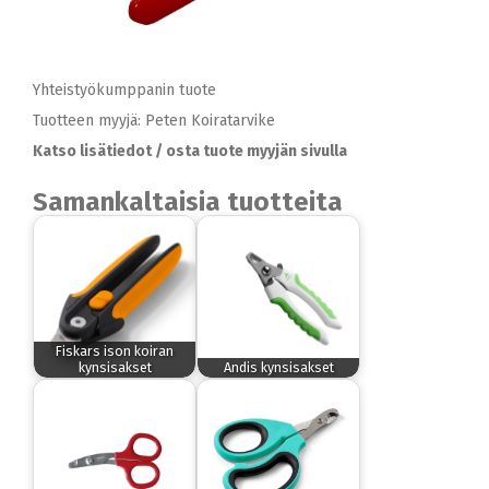
Yhteistyökumppanin tuote
Tuotteen myyjä: Peten Koiratarvike
Katso lisätiedot / osta tuote myyjän sivulla
Samankaltaisia tuotteita
Fiskars ison koiran
kynsisakset
Andis kynsisakset