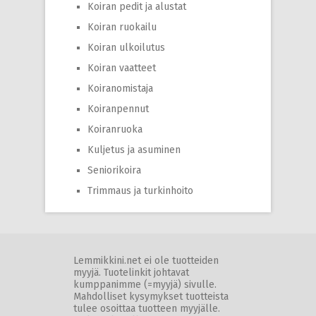
Koiran pedit ja alustat
Koiran ruokailu
Koiran ulkoilutus
Koiran vaatteet
Koiranomistaja
Koiranpennut
Koiranruoka
Kuljetus ja asuminen
Seniorikoira
Trimmaus ja turkinhoito
Lemmikkini.net ei ole tuotteiden
myyjä. Tuotelinkit johtavat
kumppanimme (=myyjä) sivulle.
Mahdolliset kysymykset tuotteista
tulee osoittaa tuotteen myyjälle.