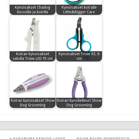
Kynsisakset Chadog
Kynsisakset koiralle
kissoille ja koirille
Little&Bigger Care
Koiran kynsisakset
Kynsisakset Trixie XS, 8
valolla Trixie LED 15 cm
cm
Koiran kynsisakset Show
Koiran kynsileikkuri Show
Dog Grooming
Dog Grooming