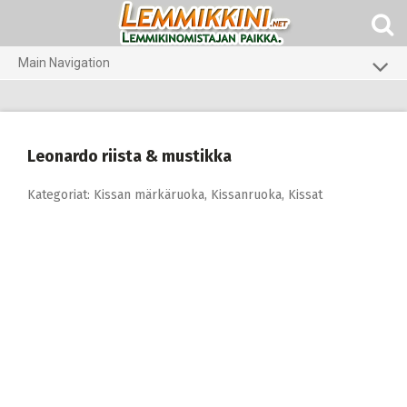
Skip
to
content
Main Navigation
Koirat
Kissat
Leonardo riista & mustikka
Pieneläimet
Kategoriat:
Kissan märkäruoka
,
Kissanruoka
,
Kissat