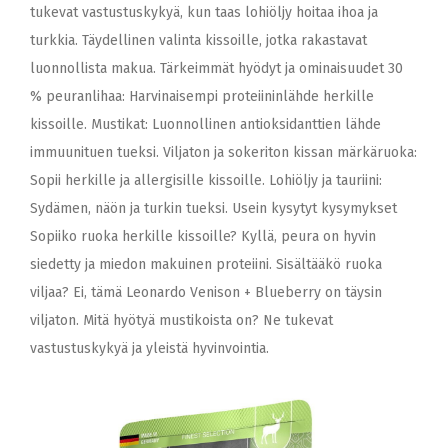
tukevat vastustuskykyä, kun taas lohiöljy hoitaa ihoa ja
turkkia. Täydellinen valinta kissoille, jotka rakastavat
luonnollista makua. Tärkeimmät hyödyt ja ominaisuudet 30
% peuranlihaa: Harvinaisempi proteiininlähde herkille
kissoille. Mustikat: Luonnollinen antioksidanttien lähde
immuunituen tueksi. Viljaton ja sokeriton kissan märkäruoka:
Sopii herkille ja allergisille kissoille. Lohiöljy ja tauriini:
Sydämen, näön ja turkin tueksi. Usein kysytyt kysymykset
Sopiiko ruoka herkille kissoille? Kyllä, peura on hyvin
siedetty ja miedon makuinen proteiini. Sisältääkö ruoka
viljaa? Ei, tämä Leonardo Venison + Blueberry on täysin
viljaton. Mitä hyötyä mustikoista on? Ne tukevat
vastustuskykyä ja yleistä hyvinvointia.