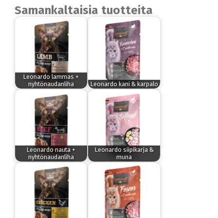
Samankaltaisia tuotteita
Leonardo lammas +
nyhtönaudanliha
Leonardo kani & karpalo
Leonardo nauta +
Leonardo siipikarja &
nyhtönaudanliha
muna