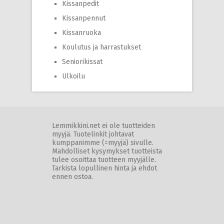
Kissanpedit
Kissanpennut
Kissanruoka
Koulutus ja harrastukset
Seniorikissat
Ulkoilu
Lemmikkini.net ei ole tuotteiden
myyjä. Tuotelinkit johtavat
kumppanimme (=myyjä) sivulle.
Mahdolliset kysymykset tuotteista
tulee osoittaa tuotteen myyjälle.
Tarkista lopullinen hinta ja ehdot
ennen ostoa.