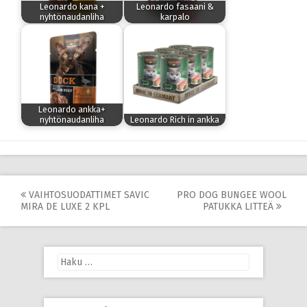
Leonardo kana +
Leonardo fasaani &
nyhtönaudanliha
karpalo
Leonardo ankka+
nyhtönaudanliha
Leonardo Rich in ankka
Post
VAIHTOSUODATTIMET SAVIC
PRO DOG BUNGEE WOOL
MIRA DE LUXE 2 KPL
PATUKKA LITTEÄ
navigation
Haku: