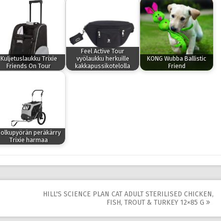
Feel Active Tour
Kuljetuslaukku Trixie
vyölaukku herkuille
KONG Wubba Ballistic
Friends On Tour
kakkapussikotelolla
Friend
olkupyörän peräkärry
Trixie harmaa
HILL'S SCIENCE PLAN CAT ADULT STERILISED CHICKEN,
FISH, TROUT & TURKEY 12×85 G