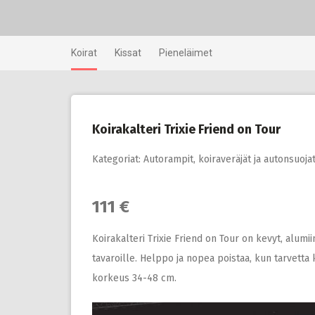
Skip
to
content
Koirat
Kissat
Pieneläimet
Koirakalteri Trixie Friend on Tour
Kategoriat:
Autorampit, koiraveräjät ja autonsuoja
111 €
Koirakalteri Trixie Friend on Tour on kevyt, alumii
tavaroille. Helppo ja nopea poistaa, kun tarvetta 
korkeus 34-48 cm.