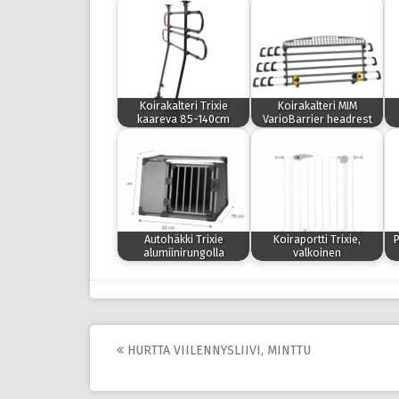
Koirakalteri Trixie
Koirakalteri MIM
kaareva 85-140cm
VarioBarrier headrest
Autohäkki Trixie
Koiraportti Trixie,
P
alumiinirungolla
valkoinen
Post
HURTTA VIILENNYSLIIVI, MINTTU
navigation