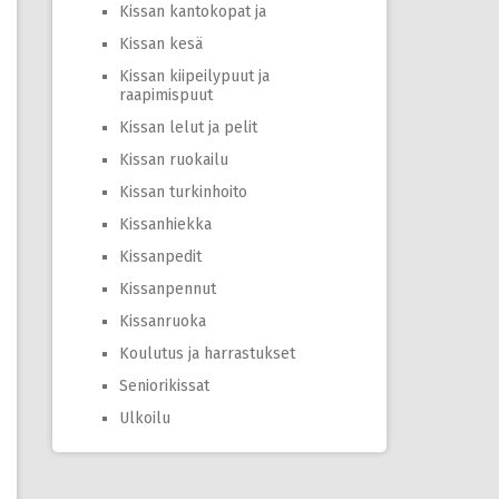
Kissan kantokopat ja
Kissan kesä
Kissan kiipeilypuut ja
raapimispuut
Kissan lelut ja pelit
Kissan ruokailu
Kissan turkinhoito
Kissanhiekka
Kissanpedit
Kissanpennut
Kissanruoka
Koulutus ja harrastukset
Seniorikissat
Ulkoilu