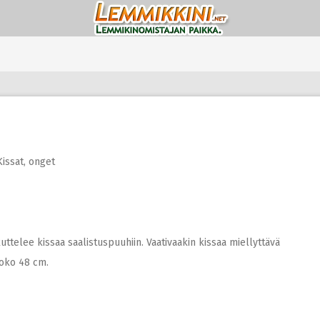
Kissat
,
onget
ttelee kissaa saalistuspuuhiin. Vaativaakin kissaa miellyttävä
koko 48 cm.