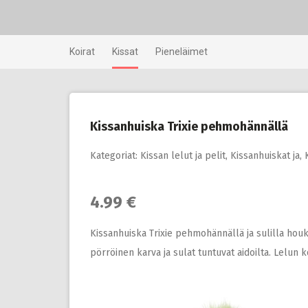
Skip
to
content
Koirat
Kissat
Pieneläimet
Kissanhuiska Trixie pehmohännällä
Kategoriat:
Kissan lelut ja pelit
,
Kissanhuiskat ja
,
4.99 €
Kissanhuiska Trixie pehmohännällä ja sulilla houku
pörröinen karva ja sulat tuntuvat aidoilta. Lelun 