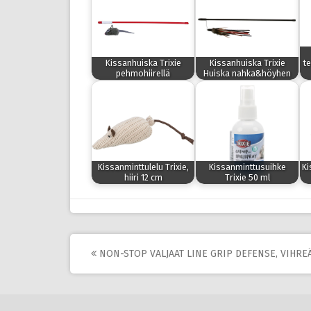
Kissanhuiska Trixie
Kissanhuiska Trixie
te
pehmohiirellä
Huiska nahka&höyhen
Kissanminttulelu Trixie,
Kissanminttusuihke
Ki
hiiri 12 cm
Trixie 50 ml
Post
NON-STOP VALJAAT LINE GRIP DEFENSE, VIHRE
navigation