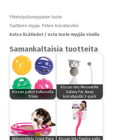
Yhteistyökumppanin tuote
Tuotteen myyjä: Peten Koiratarvike
Katso lisätiedot / osta tuote myyjän sivulla
Samankaltaisia tuotteita
Kissan lelu Meow&Me
Kissan pallot kulkusella
Galaxy Far Away
Trixie
koira&putki 2-pack
Aktivointilelu Trixie Race
Kissan lelu Pawise pallo