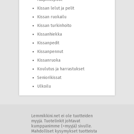
Kissan lelut ja pelit
Kissan ruokailu
Kissan turkinhoito
Kissanhiekka
Kissanpedit
Kissanpennut
Kissanruoka
Koulutus ja harrastukset
Seniorikissat
Ulkoilu
Lemmikkini.net ei ole tuotteiden
myyjä. Tuotelinkit johtavat
kumppanimme (=myyjä) sivulle.
Mahdolliset kysymykset tuotteista