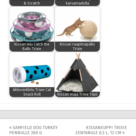
& Scratch
karvamadolla
Kissan lelu Catch the
Kissan raapimapallo
Balls Trixie
Trixie
Aktivointilelu Trixie Cat
Snack Roll
Kissan maja Trixie Tiipii
Post
SAMFIELD DOG TURKEY
KISSANKUPPI TRIXIE
PENNULLE 260 G
ZENTANGLE 0,3 L, 12 CM