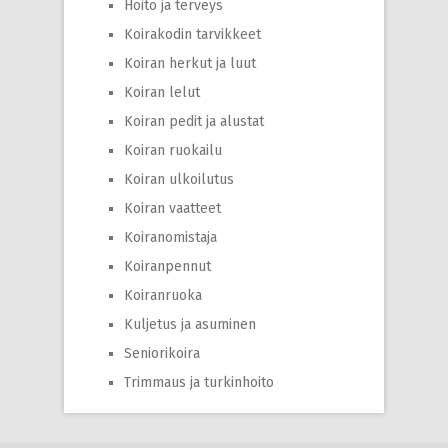
Hoito ja terveys
Koirakodin tarvikkeet
Koiran herkut ja luut
Koiran lelut
Koiran pedit ja alustat
Koiran ruokailu
Koiran ulkoilutus
Koiran vaatteet
Koiranomistaja
Koiranpennut
Koiranruoka
Kuljetus ja asuminen
Seniorikoira
Trimmaus ja turkinhoito