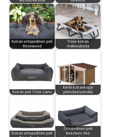
aurinkovarjolla
turkoosi
Koiran ortopedinen peti
Trixie koiran
Rosewood
makuualusta
Kerbl koirankoppi
Koiran peti Trixie Liano
pleksilasiseinällä
Ortopedinen peti
Koiran ortopedinen peti
Beeztees Veo