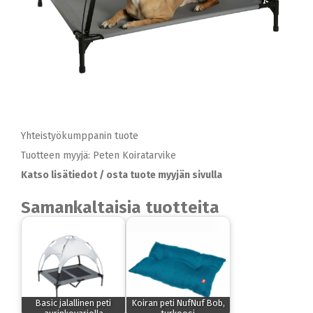
Yhteistyökumppanin tuote
Tuotteen myyjä: Peten Koiratarvike
Katso lisätiedot / osta tuote myyjän sivulla
Samankaltaisia tuotteita
Basic jalallinen peti
Koiran peti NufNuf Bob,