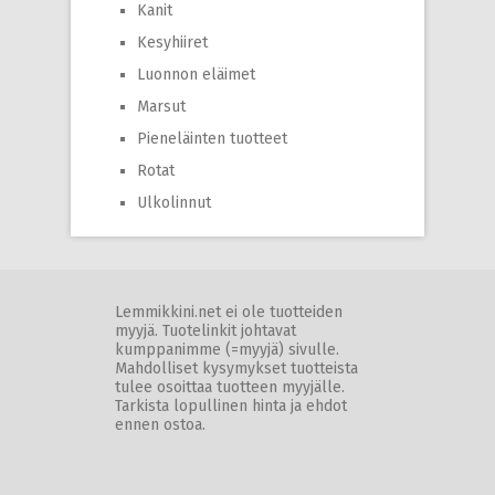
Kanit
Kesyhiiret
Luonnon eläimet
Marsut
Pieneläinten tuotteet
Rotat
Ulkolinnut
Lemmikkini.net ei ole tuotteiden
myyjä. Tuotelinkit johtavat
kumppanimme (=myyjä) sivulle.
Mahdolliset kysymykset tuotteista
tulee osoittaa tuotteen myyjälle.
Tarkista lopullinen hinta ja ehdot
ennen ostoa.