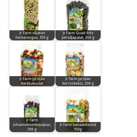
Jr Farm viljaton
Jr Farm Quad-Bits
hernerengas, 150 g
persiljapalat, 300 g
Jr Farm jyrsijän
Jr Farm jyrsijän
herkkukuulat
kerroskeksi, 200 g
Jr Farm
johanneksenleipäpuu,
Jr Farm banaanilastut
200 g
150g