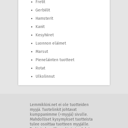
Fretit
Gerbiilit
Hamsterit
Kanit
Kesyhiiret
Luonnon eläimet
Marsut
Pieneläinten tuotteet
Rotat
Ulkolinnut
Lemmikkini.net ei ole tuotteiden
myyjä. Tuotelinkit johtavat
kumppanimme (=myyjä) sivulle.
Mahdolliset kysymykset tuotteista
tulee osoittaa tuotteen myyjälle.