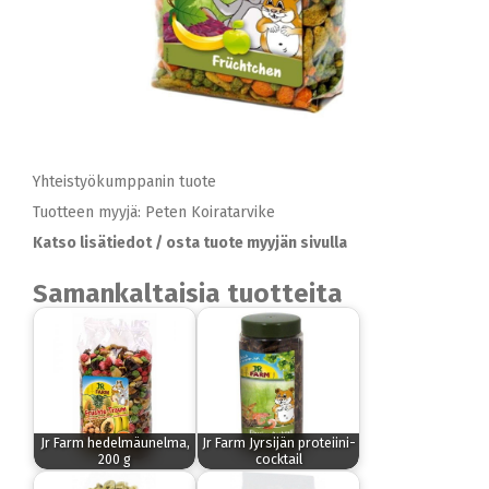
Yhteistyökumppanin tuote
Tuotteen myyjä: Peten Koiratarvike
Katso lisätiedot / osta tuote myyjän sivulla
Samankaltaisia tuotteita
Jr Farm hedelmäunelma,
Jr Farm Jyrsijän proteiini-
200 g
cocktail