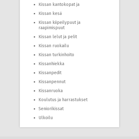
Kissan kantokopat ja
Kissan kesä
Kissan kiipeilypuut ja
raapimispuut
Kissan lelut ja pelit
Kissan ruokailu
Kissan turkinhoito
Kissanhiekka
Kissanpedit
Kissanpennut
Kissanruoka
Koulutus ja harrastukset
Seniorikissat
Ulkoilu