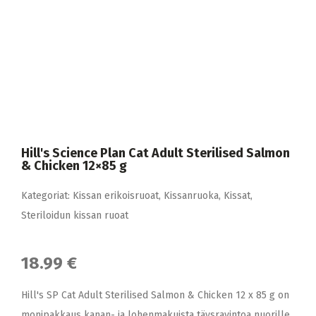
Hill's Science Plan Cat Adult Sterilised Salmon
& Chicken 12×85 g
Kategoriat:
Kissan erikoisruoat
,
Kissanruoka
,
Kissat
,
Steriloidun kissan ruoat
18.99 €
Hill's SP Cat Adult Sterilised Salmon & Chicken 12 x 85 g on
monipakkaus kanan- ja lohenmakuista täysravintoa nuorille,