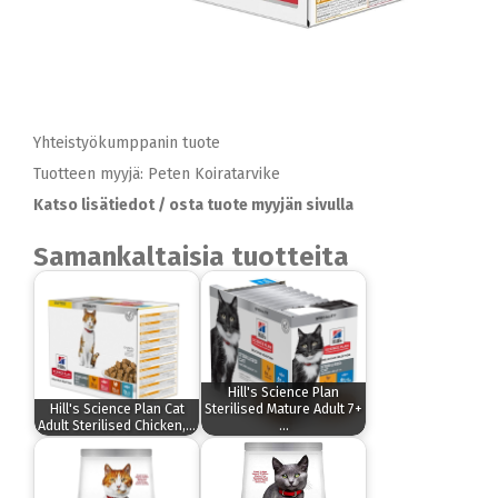
Yhteistyökumppanin tuote
Tuotteen myyjä: Peten Koiratarvike
Katso lisätiedot / osta tuote myyjän sivulla
Samankaltaisia tuotteita
Hill's Science Plan
Hill's Science Plan Cat
Sterilised Mature Adult 7+
Adult Sterilised Chicken,…
…