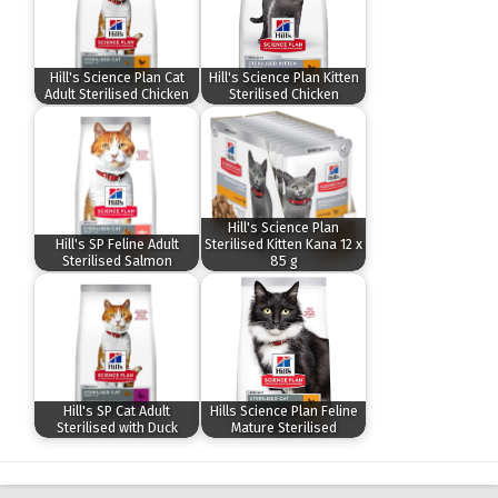
Hill's Science Plan Cat
Hill's Science Plan Kitten
Adult Sterilised Chicken
Sterilised Chicken
Hill's Science Plan
Hill's SP Feline Adult
Sterilised Kitten Kana 12 x
Sterilised Salmon
85 g
Hill's SP Cat Adult
Hills Science Plan Feline
Sterilised with Duck
Mature Sterilised