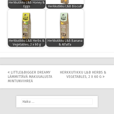
Herkkutikku L&B Honey &
Eggs
Herkkutikku L&B Biscuit
Herkkutikku L&B Herbs &
Herkkutikku L&B Banana
Vegetables, 2 x 60 g
& Alfalfa
Post
LITTLE&BIGGER DREAMY
HERKKUTIKKU L&B HERBS &
LÄMMITTÄVÄ MAKUUALUSTA
VEGETABLES, 2 X 60 G
navigation
MINTUNVIHREÄ
Haku: