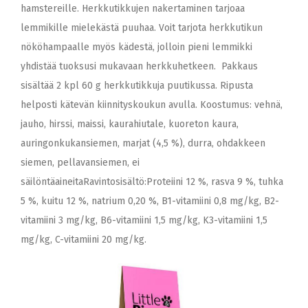
hamstereille. Herkkutikkujen nakertaminen tarjoaa
lemmikille mielekästä puuhaa. Voit tarjota herkkutikun
nököhampaalle myös kädestä, jolloin pieni lemmikki
yhdistää tuoksusi mukavaan herkkuhetkeen. Pakkaus
sisältää 2 kpl 60 g herkkutikkuja puutikussa. Ripusta
helposti kätevän kiinnityskoukun avulla. Koostumus: vehnä,
jauho, hirssi, maissi, kaurahiutale, kuoreton kaura,
auringonkukansiemen, marjat (4,5 %), durra, ohdakkeen
siemen, pellavansiemen, ei
säilöntäaineitaRavintosisältö:Proteiini 12 %, rasva 9 %, tuhka
5 %, kuitu 12 %, natrium 0,20 %, B1-vitamiini 0,8 mg/kg, B2-
vitamiini 3 mg/kg, B6-vitamiini 1,5 mg/kg, K3-vitamiini 1,5
mg/kg, C-vitamiini 20 mg/kg.