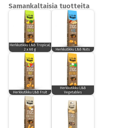
Samankaltaisia tuotteita
Herkkutikku L&B Tropical,
2 x 60 g
Herkkutikku L&B Nuts
Herkkutikku L&B
Herkkutikku L&B Fruit
Vegetables