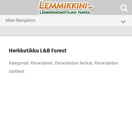
Skip
to
content
Main Navigation
Koirat
Kissat
Herkkutikku L&B Forest
Eläinlääkäriruoat
Kategoriat:
Pieneläimet
,
Pieneläinten herkut
,
Pieneläinten
Koti ja piha
tuotteet
Marsut
Gerbiilit ja kesyhiiret
Agility