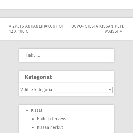
Post
2PETS ANKANLIHAKUUTIOT
DUVO+ SIESTA KISSAN PETI,
12 X 100 G
MAISSI
navigation
Haku:
Kategoriat
Kategoriat
Kissat
Hoito ja terveys
Kissan herkut