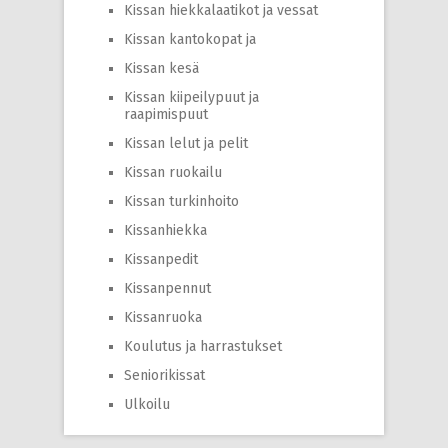
Kissan hiekkalaatikot ja vessat
Kissan kantokopat ja
Kissan kesä
Kissan kiipeilypuut ja
raapimispuut
Kissan lelut ja pelit
Kissan ruokailu
Kissan turkinhoito
Kissanhiekka
Kissanpedit
Kissanpennut
Kissanruoka
Koulutus ja harrastukset
Seniorikissat
Ulkoilu