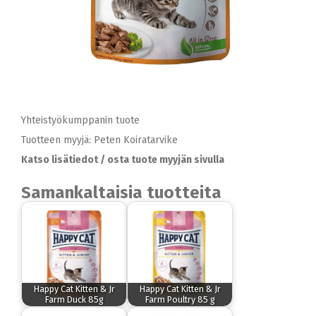
Yhteistyökumppanin tuote
Tuotteen myyjä: Peten Koiratarvike
Katso lisätiedot / osta tuote myyjän sivulla
Samankaltaisia tuotteita
Happy Cat Kitten & Jr
Happy Cat Kitten & Jr
Farm Duck 85g
Farm Poultry 85 g