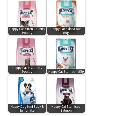
Happy Cat Kitten Country
Happy Cat Skin&Coat,
Poultry
85g
Happy Cat Jr Country
Poultry
Happy Cat Stomach, 85g
Happy Dog Mini Baby &
Happy Cat Sterilised
Junior 4kg
Salmon