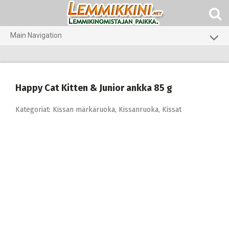
Skip
to
content
Main Navigation
Koirat
Kissat
Happy Cat Kitten & Junior ankka 85 g
Eläinlääkäriruoat
Kategoriat:
Kissan märkäruoka
,
Kissanruoka
,
Kissat
Koti ja piha
Marsut
Gerbiilit ja kesyhiiret
Agility