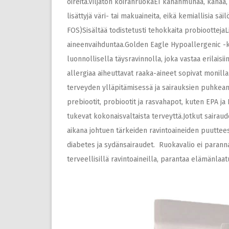
oireita.Viljaton koiranruokaEI kananmunaa, kanaa,
lisättyjä väri- tai makuaineita, eikä kemiallisia s
FOS)Sisältää todistetusti tehokkaita probioottejaL
aineenvaihduntaa.Golden Eagle Hypoallergenic -k
luonnollisella täysravinnolla, joka vastaa erilaisii
allergiaa aiheuttavat raaka-aineet sopivat monilla
terveyden ylläpitämisessä ja sairauksien puhkeami
prebiootit, probiootit ja rasvahapot, kuten EPA ja
tukevat kokonaisvaltaista terveyttä.Jotkut sairau
aikana johtuen tärkeiden ravintoaineiden puuttees
diabetes ja sydänsairaudet. Ruokavalio ei paranna
terveellisillä ravintoaineilla, parantaa elämänlaat