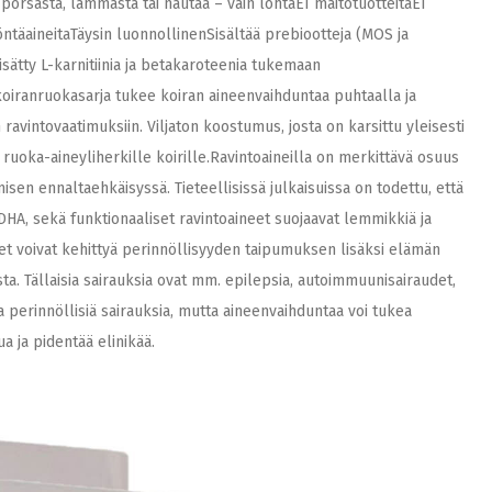
 porsasta, lammasta tai nautaa – vain lohtaEI maitotuotteitaEI
äilöntäaineitaTäysin luonnollinenSisältää prebiootteja (MOS ja
isätty L-karnitiinia ja betakaroteenia tukemaan
oiranruokasarja tukee koiran aineenvaihduntaa puhtaalla ja
n ravintovaatimuksiin. Viljaton koostumus, josta on karsittu yleisesti
 ruoka-aineyliherkille koirille.Ravintoaineilla on merkittävä osuus
sen ennaltaehkäisyssä. Tieteellisissä julkaisuissa on todettu, että
 DHA, sekä funktionaaliset ravintoaineet suojaavat lemmikkiä ja
det voivat kehittyä perinnöllisyyden taipumuksen lisäksi elämän
ta. Tällaisia sairauksia ovat mm. epilepsia, autoimmuunisairaudet,
 perinnöllisiä sairauksia, mutta aineenvaihduntaa voi tukea
ua ja pidentää elinikää.