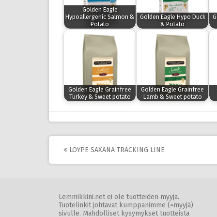
Golden Eagle
Hypoallergenic Salmon &
Golden Eagle Hypo Duck
G
Potato
& Potato
Golden Eagle Grainfree
Golden Eagle Grainfree
Turkey & Sweet potato
Lamb & Sweet potato
Post
LOYPE SAXANA TRACKING LINE
navigation
Lemmikkini.net ei ole tuotteiden myyjä.
Tuotelinkit johtavat kumppanimme (=myyjä)
sivulle. Mahdolliset kysymykset tuotteista