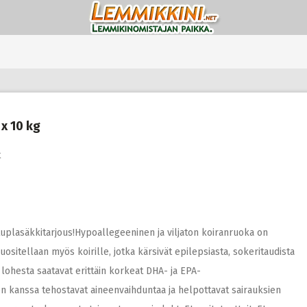
x 10 kg
t
uplasäkkitarjous!Hypoallegeeninen ja viljaton koiranruoka on
 Suositellaan myös koirille, jotka kärsivät epilepsiasta, sokeritaudista
tä lohesta saatavat erittäin korkeat DHA- ja EPA-
n kanssa tehostavat aineenvaihduntaa ja helpottavat sairauksien