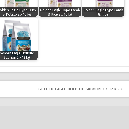
olden Eagle Hypo Duck
Golden Eagle Hypo Lamb
Golden Eagle Hypo Lamb
& Potato 2 x 10 kg
& Rice 2 x 10 kg
& Rice
Golden Eagle Holistic
Salmon 2 x 12 kg
GOLDEN EAGLE HOLISTIC SALMON 2 X 12 KG