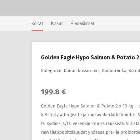
Skip
to
content
Koirat
Kissat
Pieneläimet
Golden Eagle Hypo Salmon & Potato 2 
Kategoriat:
Koiran kuivaruoka
,
Koiranruoka
,
Koira
199.8 €
Golden Eagle Hypo Salmon & Potato 2 x 10 kg – t
kehitetty allergisille ja ruokayliherkille koirille.
tai sydän- ja/tai verenkierron sairauksista. Villis
rasvahappopitoisuudet yhdessä pre- ja probiottie