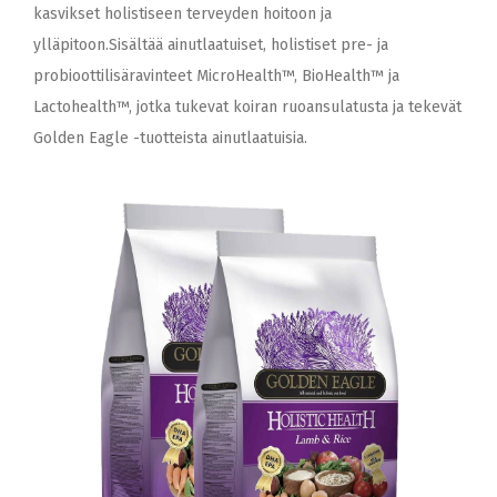
kasvikset holistiseen terveyden hoitoon ja
ylläpitoon.Sisältää ainutlaatuiset, holistiset pre- ja
probioottilisäravinteet MicroHealth™, BioHealth™ ja
Lactohealth™, jotka tukevat koiran ruoansulatusta ja tekevät
Golden Eagle -tuotteista ainutlaatuisia.