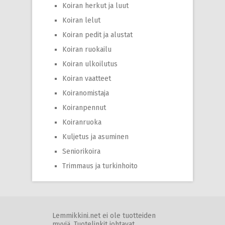
Koiran herkut ja luut
Koiran lelut
Koiran pedit ja alustat
Koiran ruokailu
Koiran ulkoilutus
Koiran vaatteet
Koiranomistaja
Koiranpennut
Koiranruoka
Kuljetus ja asuminen
Seniorikoira
Trimmaus ja turkinhoito
Lemmikkini.net ei ole tuotteiden
myyjä. Tuotelinkit johtavat