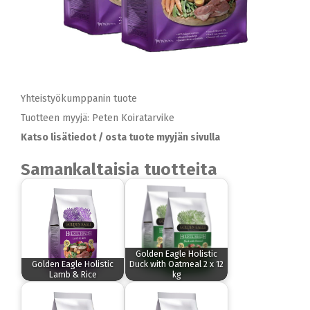
Yhteistyökumppanin tuote
Tuotteen myyjä: Peten Koiratarvike
Katso lisätiedot / osta tuote myyjän sivulla
Samankaltaisia tuotteita
Golden Eagle Holistic
Golden Eagle Holistic
Duck with Oatmeal 2 x 12
Lamb & Rice
kg