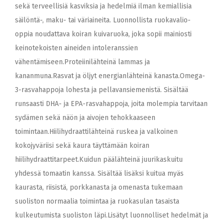
sekä terveellisiä kasviksia ja hedelmiä ilman kemiallisia
säilöntä-, maku- tai väriaineita. Luonnollista ruokavalio-
oppia noudattava koiran kuivaruoka, joka sopii mainiosti
keinotekoisten aineiden intoleranssien
vähentämiseen.Proteiinilähteinä lammas ja
kananmuna.Rasvat ja öljyt energianlähteinä kanasta.Omega-
3-rasvahappoja lohesta ja pellavansiemenistä. Sisältää
runsaasti DHA- ja EPA-rasvahappoja, joita molempia tarvitaan
sydämen sekä näön ja aivojen tehokkaaseen
toimintaan.Hiilihydraattilähteinä ruskea ja valkoinen
kokojyväriisi sekä kaura täyttämään koiran
hiilihydraattitarpeet.Kuidun päälähteinä juurikaskuitu
yhdessä tomaatin kanssa. Sisältää lisäksi kuitua myäs
kaurasta, riisistä, porkkanasta ja omenasta tukemaan
suoliston normaalia toimintaa ja ruokasulan tasaista
kulkeutumista suoliston läpi.Lisätyt luonnolliset hedelmät ja