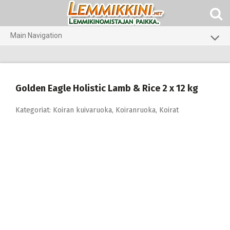
Skip
to
content
Main Navigation
Koirat
Kissat
Golden Eagle Holistic Lamb & Rice 2 x 12 kg
Pieneläimet
Kategoriat:
Koiran kuivaruoka
,
Koiranruoka
,
Koirat