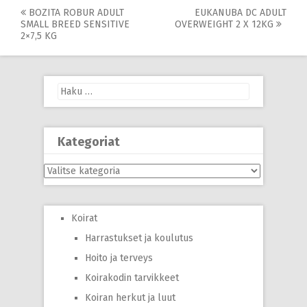
Post
BOZITA ROBUR ADULT
EUKANUBA DC ADULT
SMALL BREED SENSITIVE
OVERWEIGHT 2 X 12KG
navigation
2×7,5 KG
Haku:
Kategoriat
Kategoriat
Koirat
Harrastukset ja koulutus
Hoito ja terveys
Koirakodin tarvikkeet
Koiran herkut ja luut