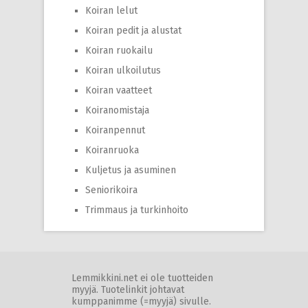
Koiran lelut
Koiran pedit ja alustat
Koiran ruokailu
Koiran ulkoilutus
Koiran vaatteet
Koiranomistaja
Koiranpennut
Koiranruoka
Kuljetus ja asuminen
Seniorikoira
Trimmaus ja turkinhoito
Lemmikkini.net ei ole tuotteiden
myyjä. Tuotelinkit johtavat
kumppanimme (=myyjä) sivulle.