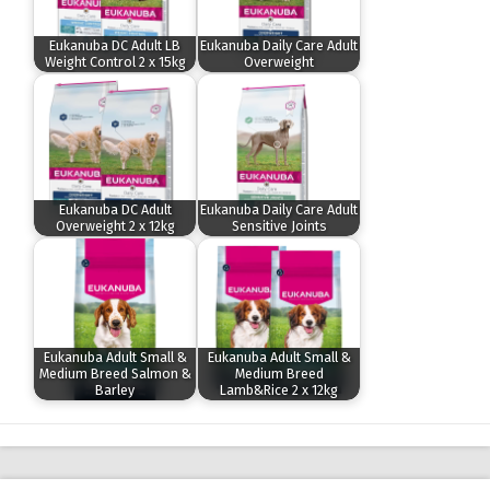
Eukanuba DC Adult LB
Eukanuba Daily Care Adult
Weight Control 2 x 15kg
Overweight
Eukanuba DC Adult
Eukanuba Daily Care Adult
Overweight 2 x 12kg
Sensitive Joints
Eukanuba Adult Small &
Eukanuba Adult Small &
Medium Breed Salmon &
Medium Breed
Barley
Lamb&Rice 2 x 12kg