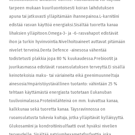
tarpeen mukaan kuuriluontoisesti koiran laihdutuksen
apuna tai jatkuvasti ylläpitämään ihannepainoa.L-karnitiini
edistää rasvan käyttöä energiaksi.Sisältää tuoretta kanaa
lihaksien ylläpitoon.Omega-3- ja -6-rasvahapot edistävät
ihon ja turkin hyvinvointia.Nivelhoitoaineet auttavat pitämään
nivelet terveinä.Denta Defence -ainesosa vähentää
todistetusti plakkia jopa 80 % kuukaudessa.Prebiootit ja
juurikasmassa edistävät ruoansulatuksen terveyttä.Ei sisällä
keinotekoisia maku- tai väriaineita eikä geenimuunneltuja
ainesosia.Ympäristöystävällinen tuotanto: vähintään 25 %
tehtaan käyttämästä energiasta tuotetaan Eukanuban
tuulivoimalassa.Proteiinilähteinä on mm. kuivattua kanaa,
kalkkunaa sekä tuoretta kanaa. Täysravinnossa on
ruoansulatusta tukevia kuituja, jotka ylläpitävät kylläisyyttä.
Glukosamiini ja kondroitiinisulfaatti ovat hyväksi nivelien
terveydelle. Sisältää natriumhexametafosfaattia, joka