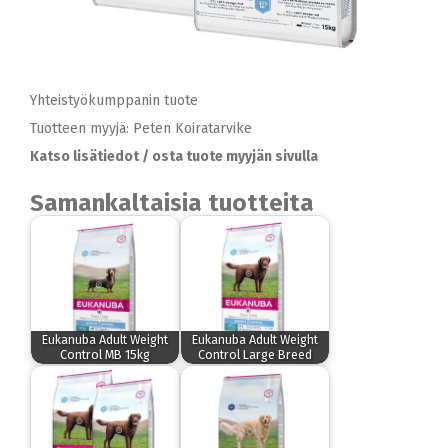
Yhteistyökumppanin tuote
Tuotteen myyjä: Peten Koiratarvike
Katso lisätiedot / osta tuote myyjän sivulla
Samankaltaisia tuotteita
Eukanuba Adult Weight
Eukanuba Adult Weight
Control MB 15kg
Control Large Breed