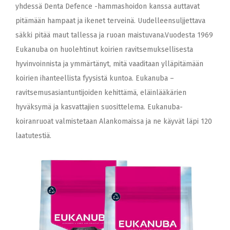
yhdessä Denta Defence -hammashoidon kanssa auttavat
pitämään hampaat ja ikenet terveinä. Uudelleensuljjettava
säkki pitää maut tallessa ja ruoan maistuvana.Vuodesta 1969
Eukanuba on huolehtinut koirien ravitsemuksellisesta
hyvinvoinnista ja ymmärtänyt, mitä vaaditaan ylläpitämään
koirien ihanteellista fyysistä kuntoa. Eukanuba –
ravitsemusasiantuntijoiden kehittämä, eläinlääkärien
hyväksymä ja kasvattajien suosittelema. Eukanuba-
koiranruoat valmistetaan Alankomaissa ja ne käyvät läpi 120
laatutestiä.