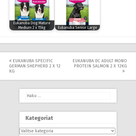
Eukanuba Dog Mature
Medium 2 x 15kg
Eukanuba Senior Large
Post
EUKANUBA SPECIFIC
EUKANUBA DC ADULT MONO
GERMAN SHEPHERD 2 X 12
PROTEIN SALMON 2 X 12KG
navigation
KG
Haku:
Kategoriat
Kategoriat