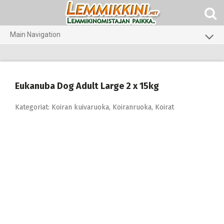
Skip
to
content
Main Navigation
Koirat
Kissat
Eukanuba Dog Adult Large 2 x 15kg
Pieneläimet
Kategoriat:
Koiran kuivaruoka
,
Koiranruoka
,
Koirat