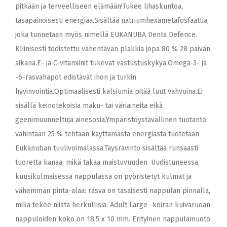
pitkään ja terveelliseen elämään!Tukee lihaskuntoa,
tasapainoisesti energiaa.Sisältää natriumhexametafosfaattia,
joka tunnetaan myös nimellä EUKANUBA Denta Defence.
Kliinisesti todistettu vähentävän plakkia jopa 80 % 28 päivän
aikana.E- ja C-vitamiinit tukevat vastustuskykyä.Omega-3- ja
-6-rasvahapot edistävät ihon ja turkin
hyvinvointia.Optimaalisesti kalsiumia pitää luut vahvoina.Ei
sisällä keinotekoisia maku- tai väriaineita eikä
geenimuunneltuja ainesosia.Ympäristöystävällinen tuotanto:
vähintään 25 % tehtaan käyttämästä energiasta tuotetaan
Eukanuban tuulivoimalassa.Täysravinto sisältää runsaasti
tuoretta kanaa, mikä takaa maistuvuuden. Uudistuneessa,
kuusikulmaisessa nappulassa on pyöristetyt kulmat ja
vähemmän pinta-alaa: rasva on tasaisesti nappulan pinnalla,
mikä tekee niistä herkullisia. Adult Large -koiran kuivaruoan
nappuloiden koko on 18,5 x 10 mm. Erityinen nappulamuoto