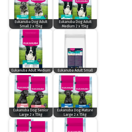
Eukanuba Dog Adult
Eukanuba Dog Adult
Small 2 x 15kg
Medium 2 x 15kg
Eukanuba Adult Medium
Eukanuba Adult Small
Eukanuba Dog Senior
Eukanuba Dog Mature
Large 2 x 15kg
Large 2 x 15kg