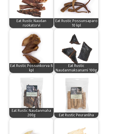
Eat Rustic Naudan
Eat Rustic Possunsaparo
ruokatorvi
10 kpl
Eat Rustic Possunkorva 8
Eat Rustic
kpl
Naudanmaksanami 100g
Eat Rustic Naudanmaha
200g
Eat Rustic Peuranliha