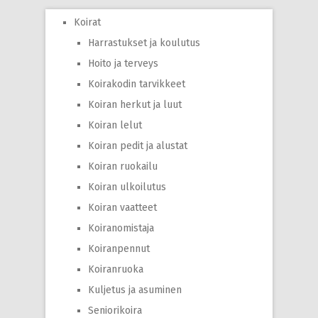
Koirat
Harrastukset ja koulutus
Hoito ja terveys
Koirakodin tarvikkeet
Koiran herkut ja luut
Koiran lelut
Koiran pedit ja alustat
Koiran ruokailu
Koiran ulkoilutus
Koiran vaatteet
Koiranomistaja
Koiranpennut
Koiranruoka
Kuljetus ja asuminen
Seniorikoira