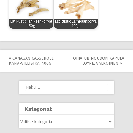
Eat Rustic Jäniksenkorvat
Eat Rustic Lampaankorva
150g
100g
Post
CANAGAN CASSEROLE
OHJATUN NOUDON KAPULA
KANA-VILLISIKA, 400G
LOYPE, VALKOINEN
navigation
Haku:
Kategoriat
Kategoriat