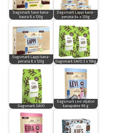
Dagsmark Savo kana-
Dagsmark Lappi kana-
kaura 8 x 120g
peruna 64 x 120g
Dagsmark Lappi kana-
peruna 8 x 120g
Dagsmark SAVO 2 x 10kg
Dagsmark Levi viljaton
Dagsmark SAVO
kanapatee 90 g