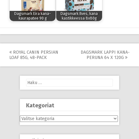
Dagsmark Eira kana-
Dagsmark Ilves, kana
kaurapatee 90 g
kastikkeessa 8x80g
Post
ROYAL CANIN PERSIAN
DAGSMARK LAPPI KANA-
LOAF 85G, 48-PACK
PERUNA 64 X 120G
navigation
Haku:
Kategoriat
Kategoriat