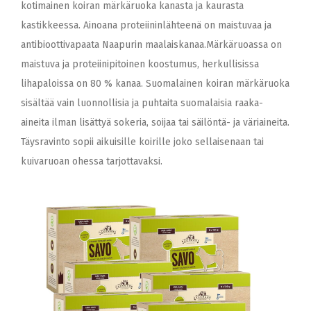
kotimainen koiran märkäruoka kanasta ja kaurasta
kastikkeessa. Ainoana proteiininlähteenä on maistuvaa ja
antibioottivapaata Naapurin maalaiskanaa.Märkäruoassa on
maistuva ja proteiinipitoinen koostumus, herkullisissa
lihapaloissa on 80 % kanaa. Suomalainen koiran märkäruoka
sisältää vain luonnollisia ja puhtaita suomalaisia raaka-
aineita ilman lisättyä sokeria, soijaa tai säilöntä- ja väriaineita.
Täysravinto sopii aikuisille koirille joko sellaisenaan tai
kuivaruoan ohessa tarjottavaksi.