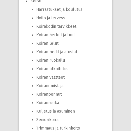
Koirat
Harrastukset ja koulutus
Hoito ja terveys
Koirakodin tarvikkeet
Koiran herkut ja luut
Koiran lelut
Koiran pedit ja alustat
Koiran ruokailu
Koiran ulkoilutus
Koiran vaatteet
Koiranomistaja
Koiranpennut
Koiranruoka
Kuljetus ja asuminen
Seniorikoira
Trimmaus ja turkinhoito