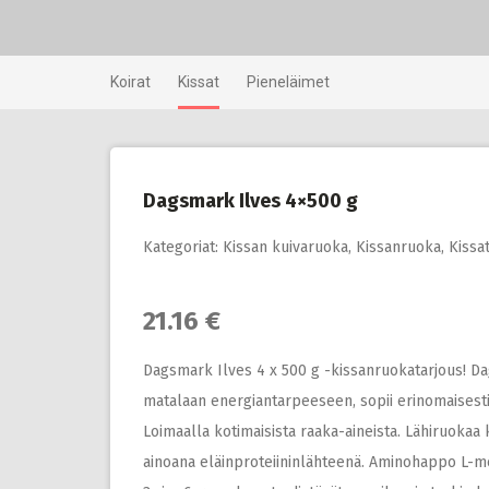
Skip
to
content
Koirat
Kissat
Pieneläimet
Dagsmark Ilves 4×500 g
Kategoriat:
Kissan kuivaruoka
,
Kissanruoka
,
Kissa
21.16 €
Dagsmark Ilves 4 x 500 g -kissanruokatarjous! Dag
matalaan energiantarpeeseen, sopii erinomaisesti 
Loimaalla kotimaisista raaka-aineista. Lähiruokaa k
ainoana eläinproteiininlähteenä. Aminohappo L-met