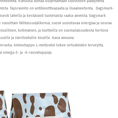
yvinvointia. Kuitulisä auttaa kuljettamaan suolistoon päätyneitä
sta. Täysravinto on antibioottivapaata ja lisäaineetonta. Dagsmark-
esti lähellä ja kestävästi tuotetuista raaka-aineista. Dagsmark
uosittain hiilitassunjälkensä, suosii uusiutuvaa energiaa ja seuraa
uullinen, kotimainen, ja tuotteilla on suomalaisuudesta kertova
oille ja steriloiduille kisoille. Kana ainoana
sanruoka. Aminohappo L-metioniini tukee virtsateiden terveyttä.
ää omega-3- ja -6-rasvahappoja.