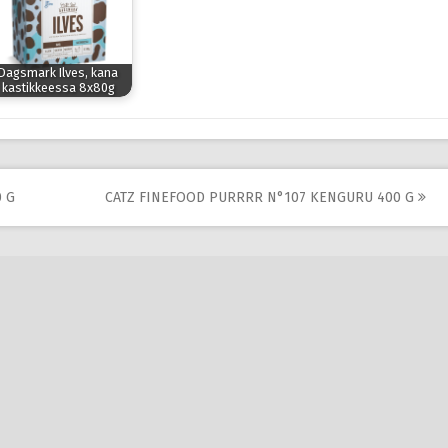
Dagsmark Ilves, kana
kastikkeessa 8x80g
 G
CATZ FINEFOOD PURRRR N°107 KENGURU 400 G