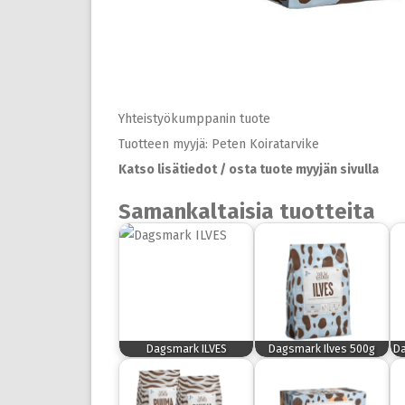
Yhteistyökumppanin tuote
Tuotteen myyjä: Peten Koiratarvike
Katso lisätiedot / osta tuote myyjän sivulla
Samankaltaisia tuotteita
Dagsmark ILVES
Dagsmark Ilves 500g
Da