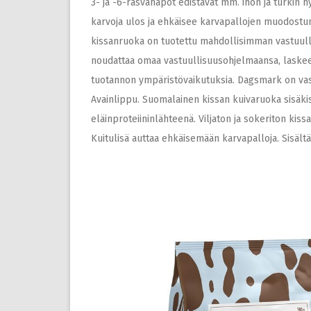
3- ja -6-rasvahapot edistävät mm. ihon ja turkin h
karvoja ulos ja ehkäisee karvapallojen muodostumi
kissanruoka on tuotettu mahdollisimman vastuullis
noudattaa omaa vastuullisuusohjelmaansa, laskee v
tuotannon ympäristövaikutuksia. Dagsmark on vast
Avainlippu. Suomalainen kissan kuivaruoka sisäkiss
eläinproteiininlähteenä. Viljaton ja sokeriton kis
Kuitulisä auttaa ehkäisemään karvapalloja. Sisält