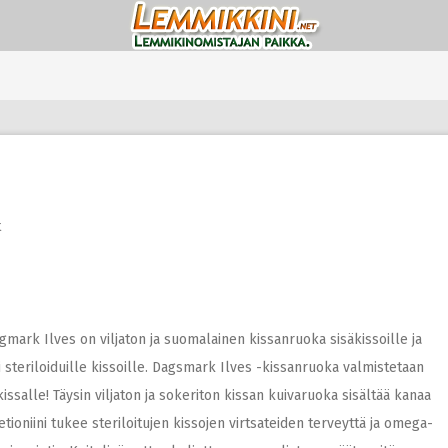
t
mark Ilves on viljaton ja suomalainen kissanruoka sisäkissoille ja
steriloiduille kissoille. Dagsmark Ilves -kissanruoka valmistetaan
issalle! Täysin viljaton ja sokeriton kissan kuivaruoka sisältää kanaa
ioniini tukee steriloitujen kissojen virtsateiden terveyttä ja omega-