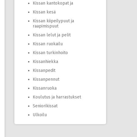
Kissan kantokopat ja
Kissan kesä
Kissan kiipeilypuut ja
raapimispuut
Kissan lelut ja pelit
Kissan ruokailu
Kissan turkinhoito
Kissanhiekka
Kissanpedit
Kissanpennut
Kissanruoka
Koulutus ja harrastukset
Seniorikissat
Ulkoilu