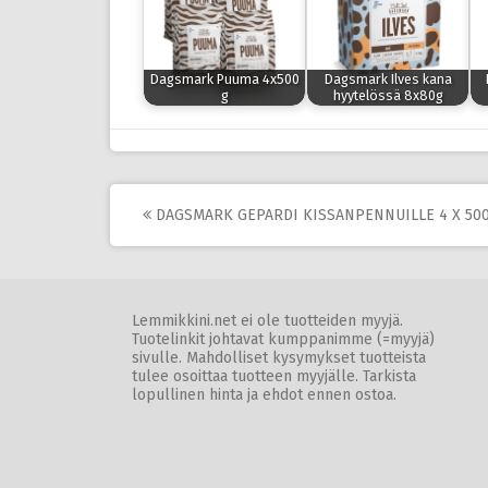
Dagsmark Puuma 4x500
Dagsmark Ilves kana
g
hyytelössä 8x80g
Post
DAGSMARK GEPARDI KISSANPENNUILLE 4 X 500
navigation
Lemmikkini.net ei ole tuotteiden myyjä.
Tuotelinkit johtavat kumppanimme (=myyjä)
sivulle. Mahdolliset kysymykset tuotteista
tulee osoittaa tuotteen myyjälle. Tarkista
lopullinen hinta ja ehdot ennen ostoa.