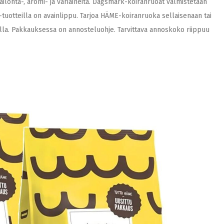
äilöntä-, aromi- ja väriaineita. Dagsmark-koiranruoat valmistetaan
tuotteilla on avainlippu. Tarjoa HÄME-koiranruoka sellaisenaan tai
jolla. Pakkauksessa on annosteluohje. Tarvittava annoskoko riippuu