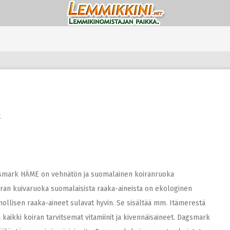
t
gsmark HÄME on vehnätön ja suomalainen koiranruoka
oiran kuivaruoka suomalaisista raaka-aineista on ekologinen
ollisen raaka-aineet sulavat hyvin. Se sisältää mm. Itämerestä
kaikki koiran tarvitsemat vitamiinit ja kivennäisaineet. Dagsmark