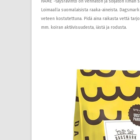
HÄME -täysravinto on vehnätön ja soijaton ilman s
Loimaalla suomalaisista raaka-aineista. Dagsmark-
veteen kostutettuna. Pidä aina raikasta vettä tar
mm. koiran aktiivisuudesta, iästä ja rodusta.