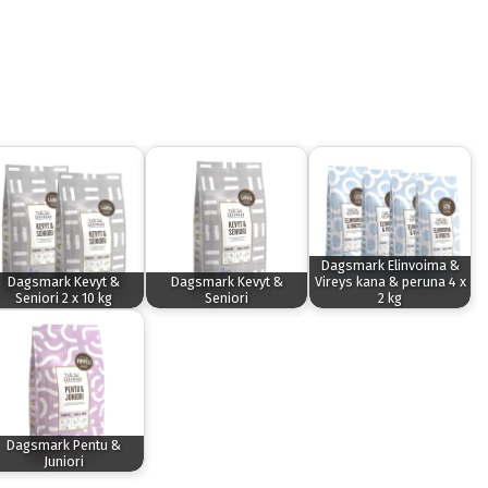
Dagsmark Elinvoima &
Dagsmark Kevyt &
Dagsmark Kevyt &
Vireys kana & peruna 4 x
Seniori 2 x 10 kg
Seniori
2 kg
Dagsmark Pentu &
Juniori