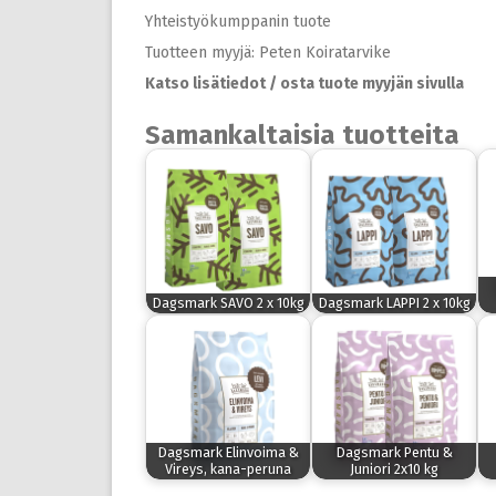
Yhteistyökumppanin tuote
Tuotteen myyjä: Peten Koiratarvike
Katso lisätiedot / osta tuote myyjän sivulla
Samankaltaisia tuotteita
Dagsmark SAVO 2 x 10kg
Dagsmark LAPPI 2 x 10kg
Dagsmark Elinvoima &
Dagsmark Pentu &
Vireys, kana-peruna
Juniori 2x10 kg