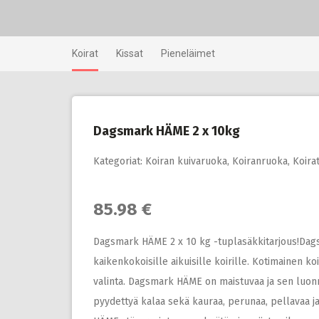
Skip
to
content
Koirat
Kissat
Pieneläimet
Dagsmark HÄME 2 x 10kg
Kategoriat:
Koiran kuivaruoka
,
Koiranruoka
,
Koira
85.98 €
Dagsmark HÄME 2 x 10 kg -tuplasäkkitarjous!Da
kaikenkokoisille aikuisille koirille. Kotimainen k
valinta. Dagsmark HÄME on maistuvaa ja sen luonn
pyydettyä kalaa sekä kauraa, perunaa, pellavaa ja 