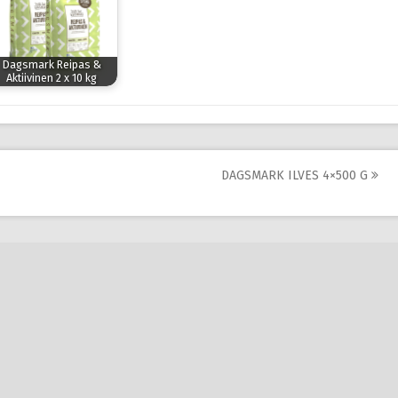
Dagsmark Reipas &
Aktiivinen 2 x 10 kg
DAGSMARK ILVES 4×500 G