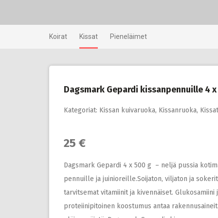
Skip
to
content
Koirat
Kissat
Pieneläimet
Dagsmark Gepardi kissanpennuille 4 x
Kategoriat:
Kissan kuivaruoka
,
Kissanruoka
,
Kissa
25 €
Dagsmark Gepardi 4 x 500 g – neljä pussia kotim
pennuille ja juinioreille.Soijaton, viljaton ja soke
tarvitsemat vitamiinit ja kivennäiset. Glukosamiini 
proteiinipitoinen koostumus antaa rakennusaineit