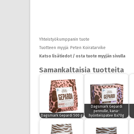
Yhteistyökumppanin tuote
Tuotteen myyjä: Peten Koiratarvike
Katso lisätiedot / osta tuote myyjän sivulla
Samankaltaisia tuotteita
Dagsmark Gepardi
pennulle, kana-
Dagsmark Gepardi 500 g
hyönteispatee 8x70g