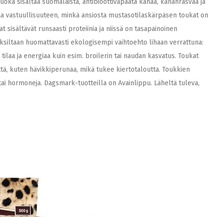
oka sisältää suomalaista, antibioottivapaata kanaa, kananrasvaa ja
 vastuullisuuteen, minkä ansiosta mustasotilaskärpäsen toukat on
 sisältävät runsaasti proteiinia ja niissä on tasapainoinen
iltaan huomattavasti ekologisempi vaihtoehto lihaan verrattuna:
ilaa ja energiaa kuin esim. broilerin tai naudan kasvatus. Toukat
ä, kuten hävikkiperunaa, mikä tukee kiertotaloutta. Toukkien
ai hormoneja. Dagsmark-tuotteilla on Avainlippu. Läheltä tuleva,