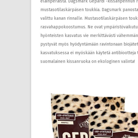
eläinperäistä. Dagsmark Gepardi -kissanpennun ru
mustasotilaskärpäsen toukkia. Dagsmark panostaa
valittu kanan rinnalle. Mustasotilaskärpäsen toukat
rasvahappokoostumus. Ne ovat ympäristövaikutuks
hyönteisten kasvatus vie merkittävästi vähemmän t
pystyvät myös hyödyntämään ravintonaan biojätett
kasvatuksessa ei myöskään käytetä antibiootteja t
suomalainen kissanruoka on ekologinen valinta!