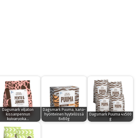
Dagsmark viljaton
Dagsmark Puuma, kana-
kissanpennun
hyönteinen hyytelössä
Dagsmark Puuma 4x500
kuivaruoka…
8x80g
g