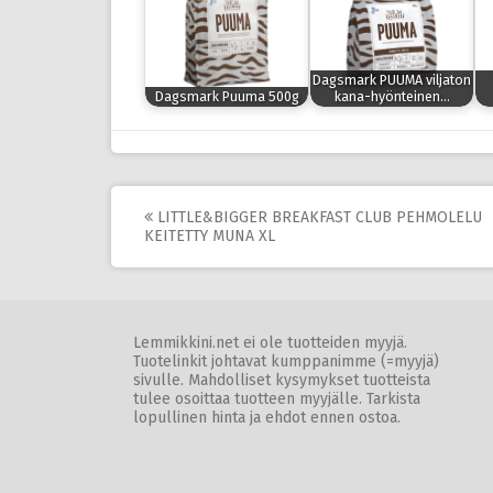
Dagsmark PUUMA viljaton
Dagsmark Puuma 500g
kana-hyönteinen…
Post
LITTLE&BIGGER BREAKFAST CLUB PEHMOLELU
KEITETTY MUNA XL
navigation
Lemmikkini.net ei ole tuotteiden myyjä.
Tuotelinkit johtavat kumppanimme (=myyjä)
sivulle. Mahdolliset kysymykset tuotteista
tulee osoittaa tuotteen myyjälle. Tarkista
lopullinen hinta ja ehdot ennen ostoa.