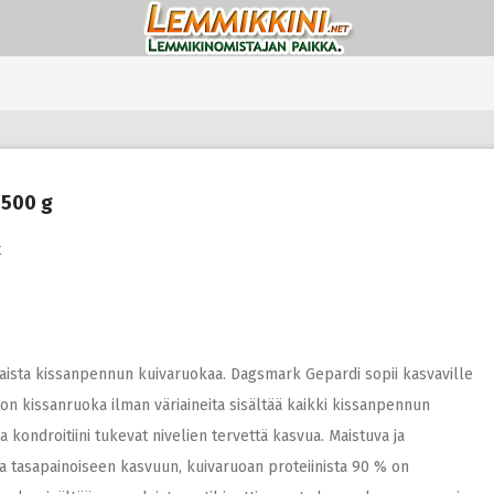
 500 g
t
aista kissanpennun kuivaruokaa. Dagsmark Gepardi sopii kasvaville
riton kissanruoka ilman väriaineita sisältää kaikki kissanpennun
ja kondroitiini tukevat nivelien tervettä kasvua. Maistuva ja
a tasapainoiseen kasvuun, kuivaruoan proteiinista 90 % on