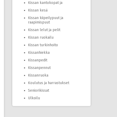
Kissan kantokopat ja
Kissan kesä
Kissan kiipeilypuut ja
raapimispuut
Kissan lelut ja pelit
Kissan ruokailu
Kissan turkinhoito
Kissanhiekka
Kissanpedit
Kissanpennut
Kissanruoka
Koulutus ja harrastukset
Seniorikissat
Ulkoilu