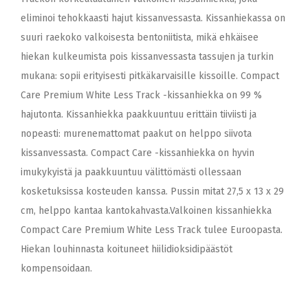
eliminoi tehokkaasti hajut kissanvessasta. Kissanhiekassa on
suuri raekoko valkoisesta bentoniitista, mikä ehkäisee
hiekan kulkeumista pois kissanvessasta tassujen ja turkin
mukana: sopii erityisesti pitkäkarvaisille kissoille. Compact
Care Premium White Less Track -kissanhiekka on 99 %
hajutonta. Kissanhiekka paakkuuntuu erittäin tiiviisti ja
nopeasti: murenemattomat paakut on helppo siivota
kissanvessasta. Compact Care -kissanhiekka on hyvin
imukykyistä ja paakkuuntuu välittömästi ollessaan
kosketuksissa kosteuden kanssa. Pussin mitat 27,5 x 13 x 29
cm, helppo kantaa kantokahvasta.Valkoinen kissanhiekka
Compact Care Premium White Less Track tulee Euroopasta.
Hiekan louhinnasta koituneet hiilidioksidipäästöt
kompensoidaan.