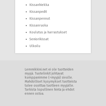
Kissanhiekka
Kissanpedit
Kissanpennut
Kissanruoka
Koulutus ja harrastukset
Seniorikissat
Ulkoilu
Lemmikkini.net ei ole tuotteiden
myyjä. Tuotelinkit johtavat
kumppanimme (=myyjä) sivulle.
Mahdolliset kysymykset tuotteista
tulee osoittaa tuotteen myyjälle.
Tarkista lopullinen hinta ja ehdot
ennen ostoa.