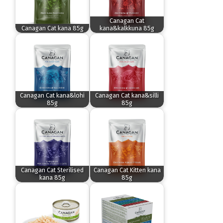
Canagan Cat
Canagan Cat kana 85g
kana&kalkkuna 85g
Canagan Cat kana&lohi
Canagan Cat kana&silli
85g
85g
Canagan Cat Sterilised
Canagan Cat Kitten kana
kana 85g
85g