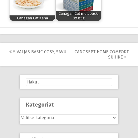
Canagan Cat multipack,
Canagan Cat Kana
8x 85g
Post
Y-VALJAS BASIC COSY, SAVU
CANOSEPT HOME COMFORT
SUIHKE
navigation
Haku:
Kategoriat
Kategoriat