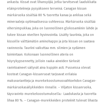
ankasta. Kissat ovat lihansyöjiä, jotka tarvitsevat laadukkaita
eläinproteiineja pysyäkseen terveinä. Canagan kissan
märkäruoka sisältää 80 % tuoretta kanaa ja ankkaa sekä
mineraaleja optimaalisessa suhteessa. Märkäruoka sisältää
vihersimpukkaa, joka on luonnollinen glokosamiinin lähde ja
tukee kissan nivelten hyvinvointia. Lisätty tauriinia, joka on
kissoille välttämätön aminohappo ja jota kissan on saatava
ravinnosta. Tauriini vaikuttaa mm. silmien ja sydämen
toimintaan. Kokonaan luonnollinen ateria on
höyrykypsennetty, jolloin raaka-aineiden tärkeät
ravintoaineet säilyvät aina kuppiin asti. Pusseissa olevat
kosteat Canagan-kissanruoat tarjoavat erilaisia
makuvariantteja ja murekekoostumusvaihtoehdon Canagan-
märkäruokasäilykkeiden rinnalle. – Viljaton kissanruoka,
täysravinto murekekoostumuksella.- Laadukasta ja tuoretta
lihaa 80 %. – Canagan-murekkeiden proteiinit tulevat lihasta