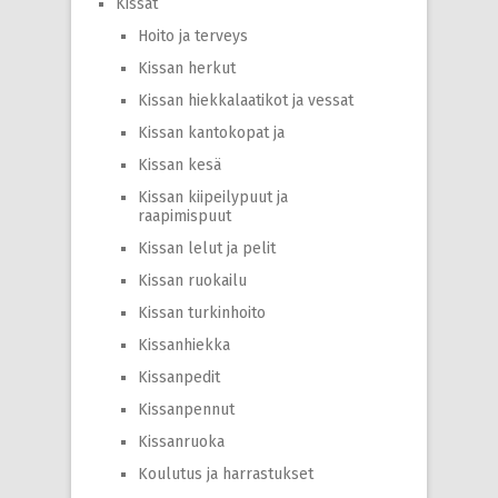
Kissat
Hoito ja terveys
Kissan herkut
Kissan hiekkalaatikot ja vessat
Kissan kantokopat ja
Kissan kesä
Kissan kiipeilypuut ja
raapimispuut
Kissan lelut ja pelit
Kissan ruokailu
Kissan turkinhoito
Kissanhiekka
Kissanpedit
Kissanpennut
Kissanruoka
Koulutus ja harrastukset