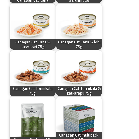
Canagan Cat Kana
sardiini 75g
Canagan Cat Kana &
Canagan Cat Kana & lohi
kasvikset 75g
75g
Canagan Cat Tonnikala
Canagan Cat Tonnikala &
75g
katkarapu 75g
Canagan Cat multipack,