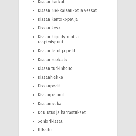
Kissan herkut
Kissan hiekkalaatikot ja vessat
Kissan kantokopat ja
Kissan kesä
Kissan kiipeilypuut ja
raapimispuut
Kissan lelut ja pelit
Kissan ruokailu
Kissan turkinhoito
Kissanhiekka
Kissanpedit
Kissanpennut
Kissanruoka
Koulutus ja harrastukset
Seniorikissat
Ulkoilu